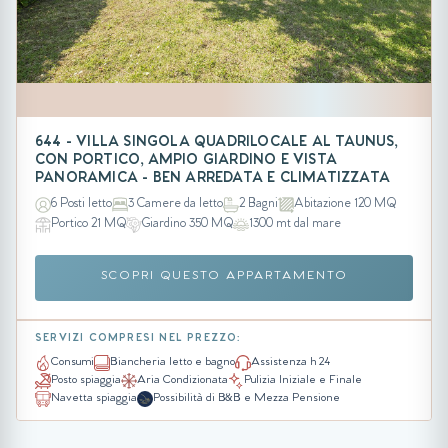
644 - VILLA SINGOLA QUADRILOCALE AL TAUNUS,
CON PORTICO, AMPIO GIARDINO E VISTA
PANORAMICA - BEN ARREDATA E CLIMATIZZATA
6 Posti letto
3 Camere da letto
2 Bagni
Abitazione 120 MQ
Portico 21 MQ
Giardino 350 MQ
1300 mt dal mare
SCOPRI QUESTO APPARTAMENTO
SERVIZI COMPRESI NEL PREZZO:
Consumi
Biancheria letto e bagno
Assistenza h 24
Posto spiaggia
Aria Condizionata
Pulizia Iniziale e Finale
Navetta spiaggia
Possibilità di B&B e Mezza Pensione