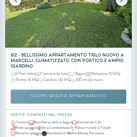
612 - BELLISSIMO APPARTAMENTO TRILO NUOVO A
MARCELLI, CLIMATIZZATO CON PORTICO E AMPIO
GIARDINO
6 Posti letto
2 Camere da letto
1 Bagno
Abitazione 70 MQ
Portico 16 MQ
Giardino 150 MQ
400 mt dal mare
SCOPRI QUESTO APPARTAMENTO
SERVIZI COMPRESI NEL PREZZO:
Consumi
Biancheria letto e bagno
Assistenza h 24
Posto spiaggia
Aria Condizionata
Pulizia Iniziale e Finale
Navetta spiaggia
Possibilità di B&B e Mezza Pensione