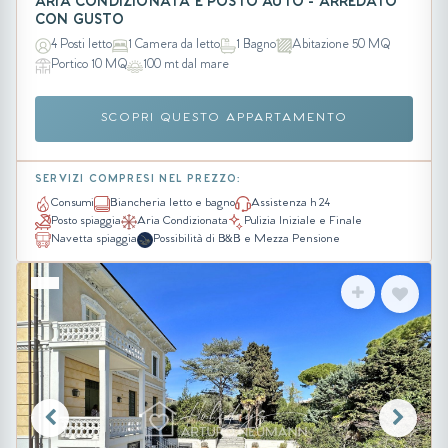
ARIA CONDIZIONATA E POSTO AUTO - ARREDATO
CON GUSTO
4 Posti letto
1 Camera da letto
1 Bagno
Abitazione 50 MQ
Portico 10 MQ
100 mt dal mare
SCOPRI QUESTO APPARTAMENTO
SERVIZI COMPRESI NEL PREZZO:
Consumi
Biancheria letto e bagno
Assistenza h 24
Posto spiaggia
Aria Condizionata
Pulizia Iniziale e Finale
Navetta spiaggia
Possibilità di B&B e Mezza Pensione