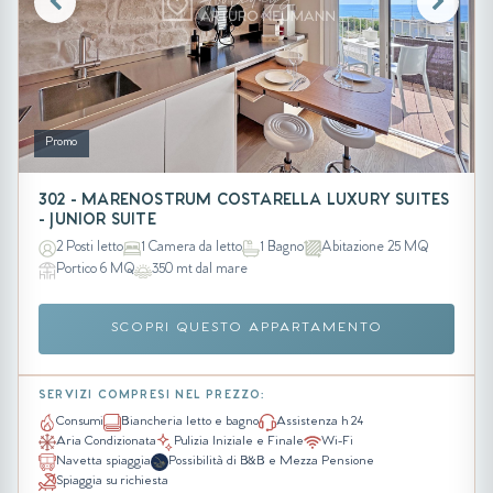
Promo
302 - MARENOSTRUM COSTARELLA LUXURY SUITES
- JUNIOR SUITE
2 Posti letto
1 Camera da letto
1 Bagno
Abitazione 25 MQ
Portico 6 MQ
350 mt dal mare
SCOPRI QUESTO APPARTAMENTO
SERVIZI COMPRESI NEL PREZZO:
Consumi
Biancheria letto e bagno
Assistenza h 24
Aria Condizionata
Pulizia Iniziale e Finale
Wi-Fi
Navetta spiaggia
Possibilità di B&B e Mezza Pensione
Spiaggia su richiesta