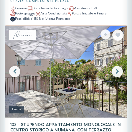
SERVIZI COMPRESI NEL PREZZO:
Consumi
Biancheria letto e bagno
Assistenza h 24
Posto spiaggia
Aria Condizionata
Pulizia Iniziale e Finale
Possibilità di B&B e Mezza Pensione
Numana
Promo
108 - STUPENDO APPARTAMENTO MONOLOCALE IN
CENTRO STORICO A NUMANA, CON TERRAZZO