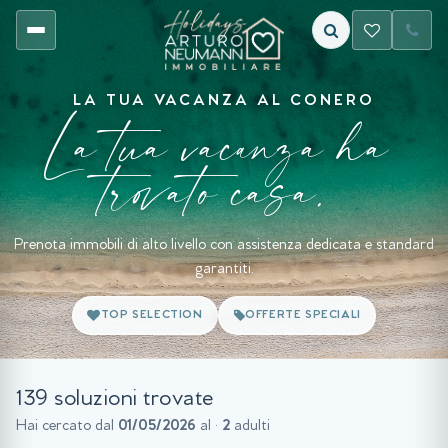
LA TUA VACANZA AL CONERO
La tua vacanza ha
trovato casa.
Prenota immobili di alto livello con assistenza dedicata e standard
garantiti.
TOP SELECTION
OFFERTE SPECIALI
139 soluzioni trovate
Hai cercato dal
01/05/2026
al
·
2
adulti