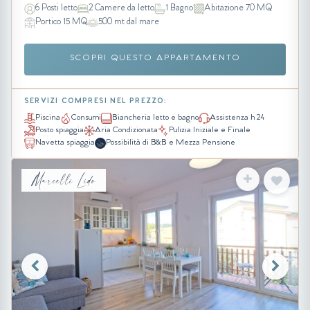
6 Posti letto
2 Camere da letto
1 Bagno
Abitazione 70 MQ
Portico 15 MQ
500 mt dal mare
SCOPRI QUESTO APPARTAMENTO
SERVIZI COMPRESI NEL PREZZO:
Piscina
Consumi
Biancheria letto e bagno
Assistenza h 24
Posto spiaggia
Aria Condizionata
Pulizia Iniziale e Finale
Navetta spiaggia
Possibilità di B&B e Mezza Pensione
Marcelli Lido