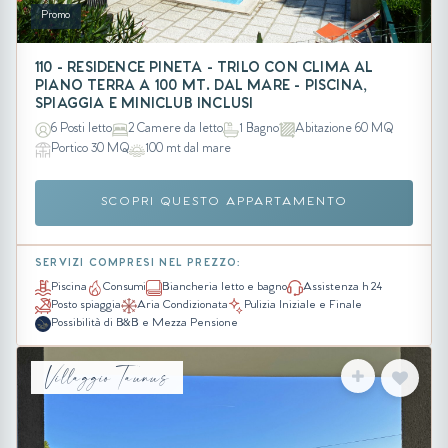
Promo
110 - RESIDENCE PINETA - TRILO CON CLIMA AL
PIANO TERRA A 100 MT. DAL MARE - PISCINA,
SPIAGGIA E MINICLUB INCLUSI
6 Posti letto
2 Camere da letto
1 Bagno
Abitazione 60 MQ
Portico 30 MQ
100 mt dal mare
SCOPRI QUESTO APPARTAMENTO
SERVIZI COMPRESI NEL PREZZO:
Piscina
Consumi
Biancheria letto e bagno
Assistenza h 24
Posto spiaggia
Aria Condizionata
Pulizia Iniziale e Finale
Possibilità di B&B e Mezza Pensione
Villaggio Taunus