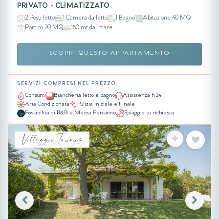
PRIVATO - CLIMATIZZATO
2 Posti letto
1 Camera da letto
1 Bagno
Abitazione 40 MQ
Portico 20 MQ
150 mt dal mare
SCOPRI QUESTO APPARTAMENTO
SERVIZI COMPRESI NEL PREZZO:
Consumi
Biancheria letto e bagno
Assistenza h 24
Aria Condizionata
Pulizia Iniziale e Finale
Possibilità di B&B e Mezza Pensione
Spiaggia su richiesta
Villaggio Taunus