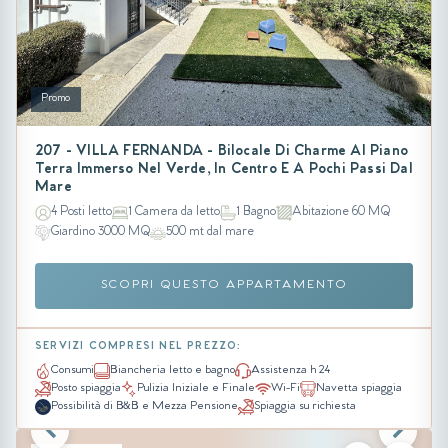
Promo
207 - VILLA FERNANDA - Bilocale Di Charme Al Piano
Terra Immerso Nel Verde, In Centro E A Pochi Passi Dal
Mare
4 Posti letto
1 Camera da letto
1 Bagno
Abitazione 60 MQ
Giardino 3000 MQ
500 mt dal mare
SCOPRI QUESTO APPARTAMENTO
SERVIZI COMPRESI NEL PREZZO:
Consumi
Biancheria letto e bagno
Assistenza h 24
Posto spiaggia
Pulizia Iniziale e Finale
Wi-Fi
Navetta spiaggia
Possibilità di B&B e Mezza Pensione
Spiaggia su richiesta