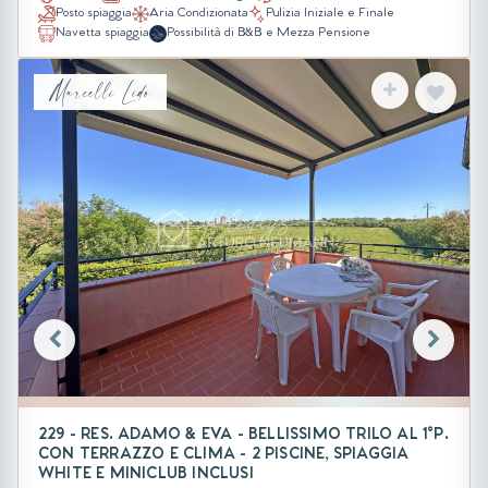
Posto spiaggia
Aria Condizionata
Pulizia Iniziale e Finale
Navetta spiaggia
Possibilità di B&B e Mezza Pensione
Marcelli Lido
229 - RES. ADAMO & EVA - BELLISSIMO TRILO AL 1°P.
CON TERRAZZO E CLIMA - 2 PISCINE, SPIAGGIA
WHITE E MINICLUB INCLUSI