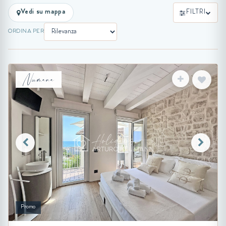
Vedi su mappa
FILTRI
ORDINA PER
Numana
Promo