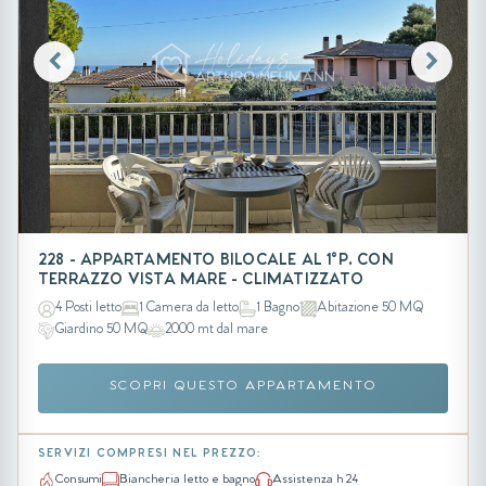
228 - APPARTAMENTO BILOCALE AL 1°P. CON
TERRAZZO VISTA MARE - CLIMATIZZATO
4 Posti letto
1 Camera da letto
1 Bagno
Abitazione 50 MQ
Giardino 50 MQ
2000 mt dal mare
SCOPRI QUESTO APPARTAMENTO
SERVIZI COMPRESI NEL PREZZO:
Consumi
Biancheria letto e bagno
Assistenza h 24