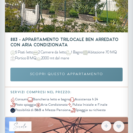
883 - APPARTAMENTO TRILOCALE BEN ARREDATO
CON ARIA CONDIZIONATA
5 Posti letto
2 Camere da letto
1 Bagno
Abitazione 70 MQ
Portico 8 MQ
2000 mt dal mare
SCOPRI QUESTO APPARTAMENTO
SERVIZI COMPRESI NEL PREZZO:
Consumi
Biancheria letto e bagno
Assistenza h 24
Posto spiaggia
Aria Condizionata
Pulizia Iniziale e Finale
Possibilità di B&B e Mezza Pensione
Spiaggia su richiesta
Sirolo