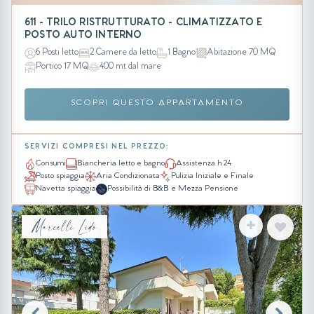
611 - TRILO RISTRUTTURATO - CLIMATIZZATO E
POSTO AUTO INTERNO
6 Posti letto
2 Camere da letto
1 Bagno
Abitazione 70 MQ
Portico 17 MQ
400 mt dal mare
SCOPRI QUESTO APPARTAMENTO
SERVIZI COMPRESI NEL PREZZO:
Consumi
Biancheria letto e bagno
Assistenza h 24
Posto spiaggia
Aria Condizionata
Pulizia Iniziale e Finale
Navetta spiaggia
Possibilità di B&B e Mezza Pensione
Marcelli Lido