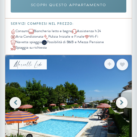
SCOPRI QUESTO APPARTAMENTO
SERVIZI COMPRESI NEL PREZZO:
Consumi
Biancheria letto e bagno
Assistenza h 24
Aria Condizionata
Pulizia Iniziale e Finale
Wi-Fi
Navetta spiaggia
Possibilità di B&B e Mezza Pensione
Spiaggia su richiesta
Marcelli Lido