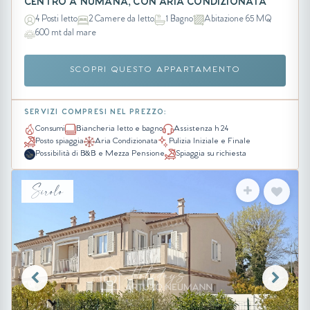
CENTRO A NUMANA, CON ARIA CONDIZIONATA
4 Posti letto
2 Camere da letto
1 Bagno
Abitazione 65 MQ
600 mt dal mare
SCOPRI QUESTO APPARTAMENTO
SERVIZI COMPRESI NEL PREZZO:
Consumi
Biancheria letto e bagno
Assistenza h 24
Posto spiaggia
Aria Condizionata
Pulizia Iniziale e Finale
Possibilità di B&B e Mezza Pensione
Spiaggia su richiesta
Sirolo