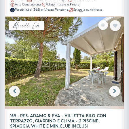
Aria Condizionata
Pulizia Iniziale e Finale
Possibilità di B&B e Mezza Pensione
Spiaggia su richiesta
Marcelli Lido
169 - RES. ADAMO & EVA - VILLETTA BILO CON
TERRAZZO, GIARDINO E CLIMA - 2 PISCINE,
SPIAGGIA WHITE E MINICLUB INCLUSI