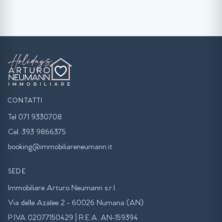
CONTATTI
Tel 071 9330708
Cel. 393 9866375
booking@immobiliareneumann.it
SEDE
Immobiliare Arturo Neumann s.r.l.
Via delle Azalee 2 - 60026 Numana (AN)
P.IVA 02077150429 | R.E.A. AN-159394