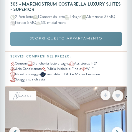
303 - MARENOSTRUM COSTARELLA LUXURY SUITES
- SUPERIOR
2 Posti letto
1 Camera da letto
1 Bagno
Abitazione 20 MQ
Portico 6 MQ
350 mt dal mare
SCOPRI QUESTO APPARTAMENTO
SERVIZI COMPRESI NEL PREZZO:
Consumi
Biancheria letto e bagno
Assistenza h 24
Aria Condizionata
Pulizia Iniziale e Finale
Wi-Fi
Navetta spiaggia
Possibilità di B&B e Mezza Pensione
Spiaggia su richiesta
Numana