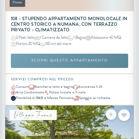
Promo
108 - STUPENDO APPARTAMENTO MONOLOCALE IN
CENTRO STORICO A NUMANA, CON TERRAZZO
PRIVATO - CLIMATIZZATO
2 Posti letto
1 Camera da letto
1 Bagno
Abitazione 40 MQ
Portico 20 MQ
150 mt dal mare
SCOPRI QUESTO APPARTAMENTO
SERVIZI COMPRESI NEL PREZZO:
Consumi
Biancheria letto e bagno
Assistenza h 24
Aria Condizionata
Pulizia Iniziale e Finale
Possibilità di B&B e Mezza Pensione
Spiaggia su richiesta
Villaggio Taunus