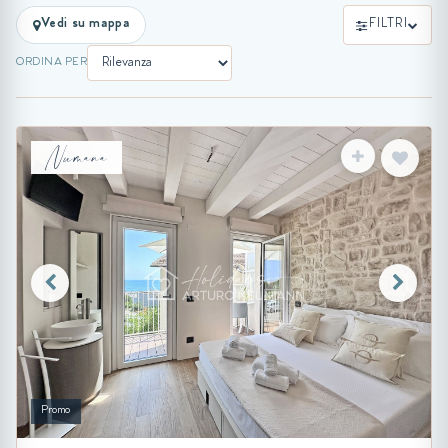
Vedi su mappa
FILTRI
ORDINA PER
Numana
Promo