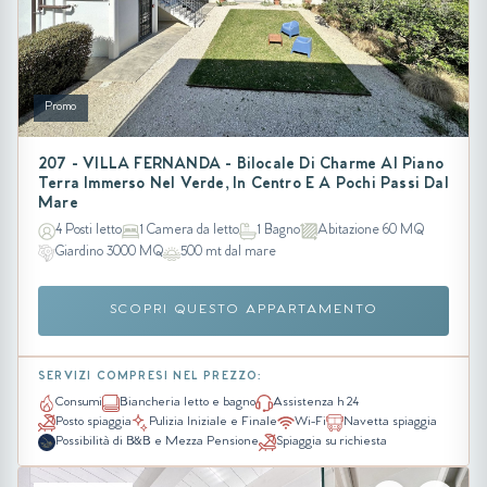
Promo
207 - VILLA FERNANDA - Bilocale Di Charme Al Piano
Terra Immerso Nel Verde, In Centro E A Pochi Passi Dal
Mare
4 Posti letto
1 Camera da letto
1 Bagno
Abitazione 60 MQ
Giardino 3000 MQ
500 mt dal mare
SCOPRI QUESTO APPARTAMENTO
SERVIZI COMPRESI NEL PREZZO:
Consumi
Biancheria letto e bagno
Assistenza h 24
Posto spiaggia
Pulizia Iniziale e Finale
Wi-Fi
Navetta spiaggia
Possibilità di B&B e Mezza Pensione
Spiaggia su richiesta