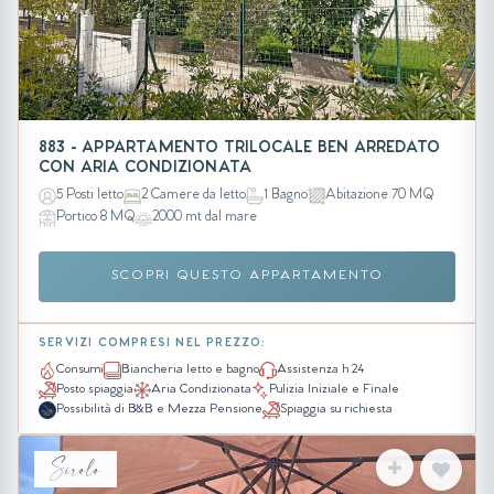
883 - APPARTAMENTO TRILOCALE BEN ARREDATO
CON ARIA CONDIZIONATA
5 Posti letto
2 Camere da letto
1 Bagno
Abitazione 70 MQ
Portico 8 MQ
2000 mt dal mare
SCOPRI QUESTO APPARTAMENTO
SERVIZI COMPRESI NEL PREZZO:
Consumi
Biancheria letto e bagno
Assistenza h 24
Posto spiaggia
Aria Condizionata
Pulizia Iniziale e Finale
Possibilità di B&B e Mezza Pensione
Spiaggia su richiesta
Sirolo