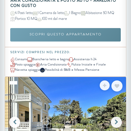
ARIA CONDIZIONATA E POSTO AUTO - ARREDATO
CON GUSTO
4 Posti letto
1 Camera da letto
1 Bagno
Abitazione 50 MQ
Portico 10 MQ
100 mt dal mare
SCOPRI QUESTO APPARTAMENTO
SERVIZI COMPRESI NEL PREZZO:
Consumi
Biancheria letto e bagno
Assistenza h 24
Posto spiaggia
Aria Condizionata
Pulizia Iniziale e Finale
Navetta spiaggia
Possibilità di B&B e Mezza Pensione