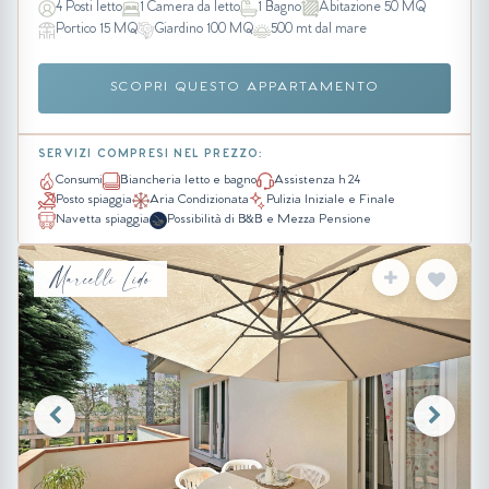
4 Posti letto
1 Camera da letto
1 Bagno
Abitazione 50 MQ
Portico 15 MQ
Giardino 100 MQ
500 mt dal mare
SCOPRI QUESTO APPARTAMENTO
SERVIZI COMPRESI NEL PREZZO:
Consumi
Biancheria letto e bagno
Assistenza h 24
Posto spiaggia
Aria Condizionata
Pulizia Iniziale e Finale
Navetta spiaggia
Possibilità di B&B e Mezza Pensione
Marcelli Lido