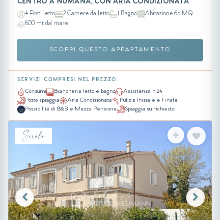
CENTRO A NUMANA, CON ARIA CONDIZIONATA
4 Posti letto
2 Camere da letto
1 Bagno
Abitazione 65 MQ
600 mt dal mare
SCOPRI QUESTO APPARTAMENTO
SERVIZI COMPRESI NEL PREZZO:
Consumi
Biancheria letto e bagno
Assistenza h 24
Posto spiaggia
Aria Condizionata
Pulizia Iniziale e Finale
Possibilità di B&B e Mezza Pensione
Spiaggia su richiesta
Sirolo