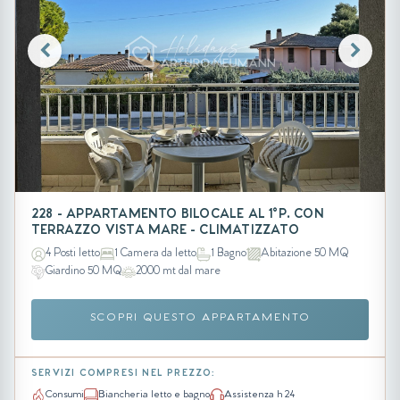
228 - APPARTAMENTO BILOCALE AL 1°P. CON
TERRAZZO VISTA MARE - CLIMATIZZATO
4 Posti letto
1 Camera da letto
1 Bagno
Abitazione 50 MQ
Giardino 50 MQ
2000 mt dal mare
SCOPRI QUESTO APPARTAMENTO
SERVIZI COMPRESI NEL PREZZO:
Consumi
Biancheria letto e bagno
Assistenza h 24