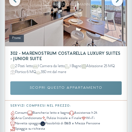
Promo
302 - MARENOSTRUM COSTARELLA LUXURY SUITES
- JUNIOR SUITE
2 Posti letto
1 Camera da letto
1 Bagno
Abitazione 25 MQ
Portico 6 MQ
350 mt dal mare
SCOPRI QUESTO APPARTAMENTO
SERVIZI COMPRESI NEL PREZZO:
Consumi
Biancheria letto e bagno
Assistenza h 24
Aria Condizionata
Pulizia Iniziale e Finale
Wi-Fi
Navetta spiaggia
Possibilità di B&B e Mezza Pensione
Spiaggia su richiesta