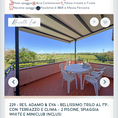
Posto spiaggia
Aria Condizionata
Pulizia Iniziale e Finale
Navetta spiaggia
Possibilità di B&B e Mezza Pensione
Marcelli Lido
229 - RES. ADAMO & EVA - BELLISSIMO TRILO AL 1°P.
CON TERRAZZO E CLIMA - 2 PISCINE, SPIAGGIA
WHITE E MINICLUB INCLUSI