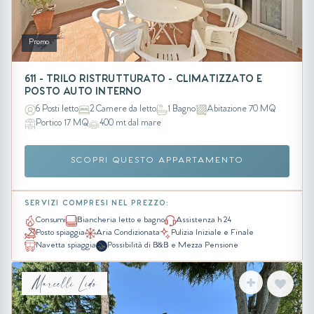
Promo
611 - TRILO RISTRUTTURATO - CLIMATIZZATO E
POSTO AUTO INTERNO
6 Posti letto
2 Camere da letto
1 Bagno
Abitazione 70 MQ
Portico 17 MQ
400 mt dal mare
SCOPRI QUESTO APPARTAMENTO
SERVIZI COMPRESI NEL PREZZO:
Consumi
Biancheria letto e bagno
Assistenza h 24
Posto spiaggia
Aria Condizionata
Pulizia Iniziale e Finale
Navetta spiaggia
Possibilità di B&B e Mezza Pensione
Marcelli Lido