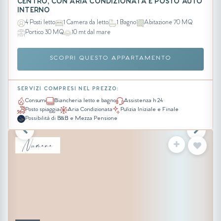
CENTRO, CON ARIA CONDIZIONATA E POSTO AUTO
INTERNO
4 Posti letto
1 Camera da letto
1 Bagno
Abitazione 70 MQ
Portico 30 MQ
10 mt dal mare
SCOPRI QUESTO APPARTAMENTO
SERVIZI COMPRESI NEL PREZZO:
Consumi
Biancheria letto e bagno
Assistenza h 24
Posto spiaggia
Aria Condizionata
Pulizia Iniziale e Finale
Possibilità di B&B e Mezza Pensione
Numana