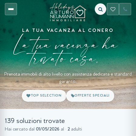
LA TUA VACANZA AL CONERO
La tua vacanza ha
trovato casa.
Prenota immobili di alto livello con assistenza dedicata e standard
garantiti.
TOP SELECTION
OFFERTE SPECIALI
139 soluzioni trovate
Hai cercato dal
01/05/2026
al
·
2
adulti