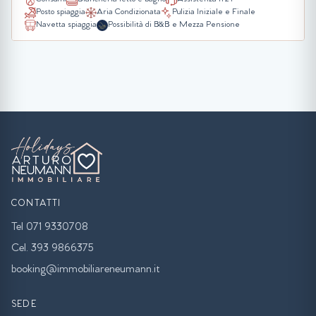
Posto spiaggia
Aria Condizionata
Pulizia Iniziale e Finale
Navetta spiaggia
Possibilità di B&B e Mezza Pensione
CONTATTI
Tel 071 9330708
Cel. 393 9866375
booking@immobiliareneumann.it
SEDE