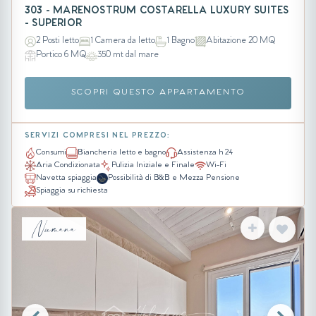
303 - MARENOSTRUM COSTARELLA LUXURY SUITES
- SUPERIOR
2 Posti letto
1 Camera da letto
1 Bagno
Abitazione 20 MQ
Portico 6 MQ
350 mt dal mare
SCOPRI QUESTO APPARTAMENTO
SERVIZI COMPRESI NEL PREZZO:
Consumi
Biancheria letto e bagno
Assistenza h 24
Aria Condizionata
Pulizia Iniziale e Finale
Wi-Fi
Navetta spiaggia
Possibilità di B&B e Mezza Pensione
Spiaggia su richiesta
Numana