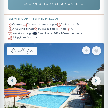
SCOPRI QUESTO APPARTAMENTO
SERVIZI COMPRESI NEL PREZZO:
Consumi
Biancheria letto e bagno
Assistenza h 24
Aria Condizionata
Pulizia Iniziale e Finale
Wi-Fi
Navetta spiaggia
Possibilità di B&B e Mezza Pensione
Spiaggia su richiesta
Marcelli Lido