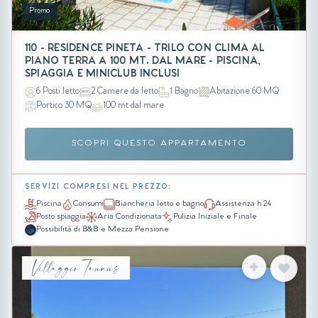
Promo
110 - RESIDENCE PINETA - TRILO CON CLIMA AL
PIANO TERRA A 100 MT. DAL MARE - PISCINA,
SPIAGGIA E MINICLUB INCLUSI
6 Posti letto
2 Camere da letto
1 Bagno
Abitazione 60 MQ
Portico 30 MQ
100 mt dal mare
SCOPRI QUESTO APPARTAMENTO
SERVIZI COMPRESI NEL PREZZO:
Piscina
Consumi
Biancheria letto e bagno
Assistenza h 24
Posto spiaggia
Aria Condizionata
Pulizia Iniziale e Finale
Possibilità di B&B e Mezza Pensione
Villaggio Taunus