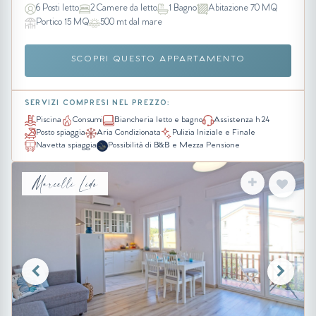
6 Posti letto
2 Camere da letto
1 Bagno
Abitazione 70 MQ
Portico 15 MQ
500 mt dal mare
SCOPRI QUESTO APPARTAMENTO
SERVIZI COMPRESI NEL PREZZO:
Piscina
Consumi
Biancheria letto e bagno
Assistenza h 24
Posto spiaggia
Aria Condizionata
Pulizia Iniziale e Finale
Navetta spiaggia
Possibilità di B&B e Mezza Pensione
Marcelli Lido