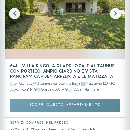
644 - VILLA SINGOLA QUADRILOCALE AL TAUNUS,
CON PORTICO, AMPIO GIARDINO E VISTA
PANORAMICA - BEN ARREDATA E CLIMATIZZATA
6 Posti letto
3 Camere da letto
2 Bagni
Abitazione 120 MQ
Portico 21 MQ
Giardino 350 MQ
1300 mt dal mare
SCOPRI QUESTO APPARTAMENTO
SERVIZI COMPRESI NEL PREZZO:
Consumi
Biancheria letto e bagno
Assistenza h 24