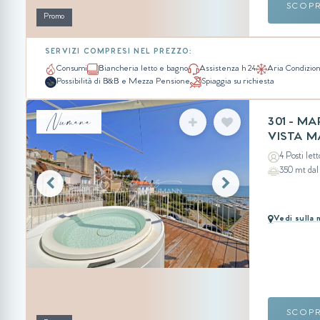
SCOP
Promo
SERVIZI COMPRESI NEL PREZZO:
Consumi
Biancheria letto e bagno
Assistenza h 24
Aria Condizio
Possibilità di B&B e Mezza Pensione
Spiaggia su richiesta
Numana
301 - M
VISTA 
4 Posti lett
350 mt da
Vedi sulla
SCOP