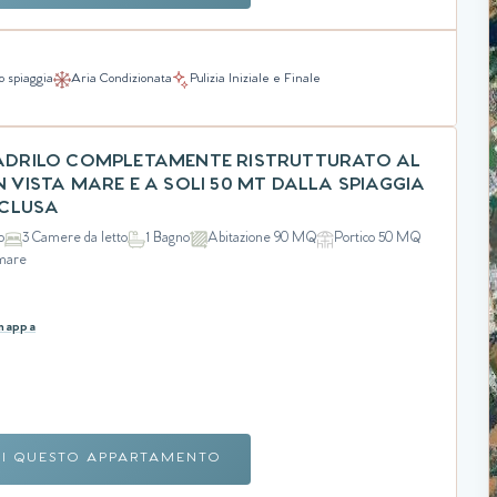
o spiaggia
Aria Condizionata
Pulizia Iniziale e Finale
UADRILO COMPLETAMENTE RISTRUTTURATO AL
ON VISTA MARE E A SOLI 50 MT DALLA SPIAGGIA
INCLUSA
o
3 Camere da letto
1 Bagno
Abitazione 90 MQ
Portico 50 MQ
 mare
 mappa
RI QUESTO APPARTAMENTO