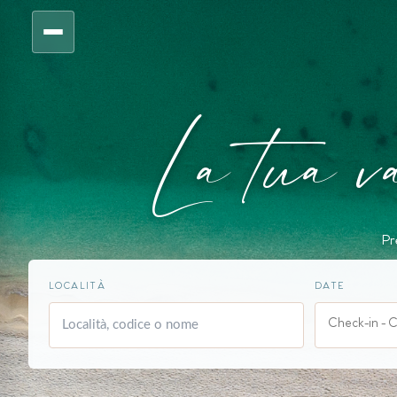
La tua v
Pr
LOCALITÀ
DATE