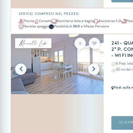
SERVIZI COMPRESI NEL PREZZO:
Piscina
Consumi
Biancheria letto e bagno
Assistenza h 24
Post
Navetta spiaggia
Possibilità di B&B e Mezza Pensione
Marcelli Lido
241 - Q
2° P. C
- WI FI 
6 Posti lett
50 mt dal
Vedi sulla
SCOP