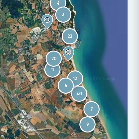
4
3
23
20
11
12
6
40
7
9