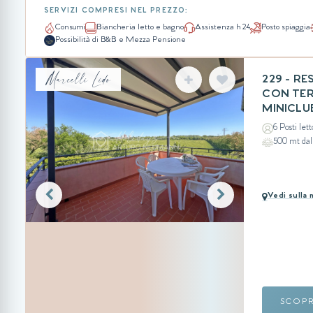
SERVIZI COMPRESI NEL PREZZO:
Consumi
Biancheria letto e bagno
Assistenza h 24
Posto spiaggia
Possibilità di B&B e Mezza Pensione
Marcelli Lido
229 - RE
CON TER
MINICLU
6 Posti lett
500 mt da
Vedi sulla
SCOP