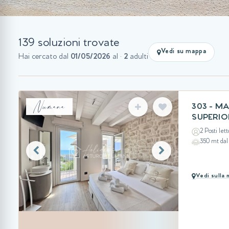
139 soluzioni trovate
Vedi su mappa
Hai cercato dal
01/05/2026
al
·
2
adulti
Numana
303 - M
SUPERIO
2 Posti lett
350 mt da
Vedi sulla