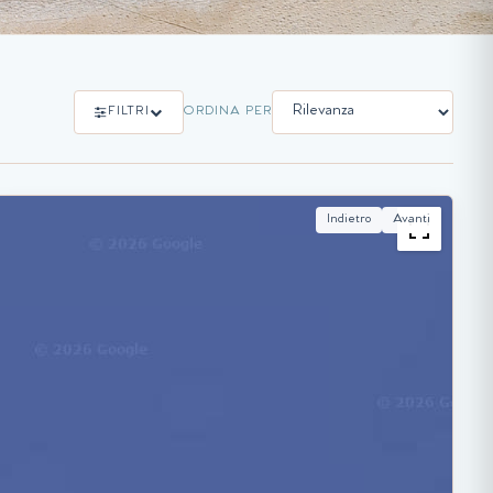
FILTRI
ORDINA PER
Indietro
Avanti