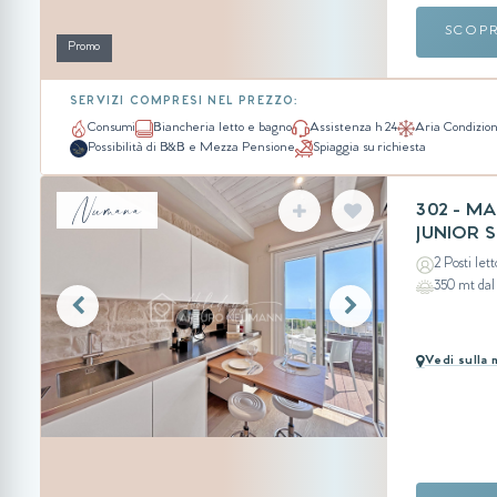
SCOP
Promo
SERVIZI COMPRESI NEL PREZZO:
Consumi
Biancheria letto e bagno
Assistenza h 24
Aria Condizio
Possibilità di B&B e Mezza Pensione
Spiaggia su richiesta
Numana
302 - M
JUNIOR S
2 Posti lett
350 mt da
Vedi sulla