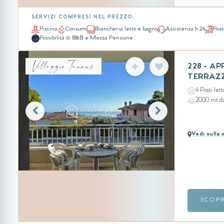
SERVIZI COMPRESI NEL PREZZO:
Piscina
Consumi
Biancheria letto e bagno
Assistenza h 24
Post
Possibilità di B&B e Mezza Pensione
Villaggio Taunus
228 - A
TERRAZZ
4 Posti lett
2000 mt d
Vedi sulla
SCOP