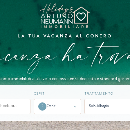
acanza ha trov
LA TUA VACANZA AL CONERO
enota immobili di alto livello con assistenza dedicata e standard garanti
OSPITI
TRATTAMENTO
Ospiti
Solo Alloggio
2