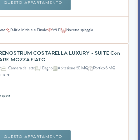
RI QUESTO APPARTAMENTO
nata
Pulizia Iniziale e Finale
Wi-Fi
Navetta spiaggia
ARENOSTRUM COSTARELLA LUXURY - SUITE Con
MARE MOZZAFIATO
o
1 Camera da letto
1 Bagno
Abitazione 50 MQ
Portico 6 MQ
l mare
 mappa
RI QUESTO APPARTAMENTO