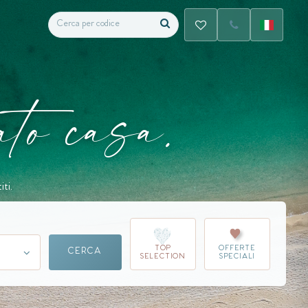
ato casa.
ti.
TOP
OFFERTE
CERCA
SELECTION
SPECIALI