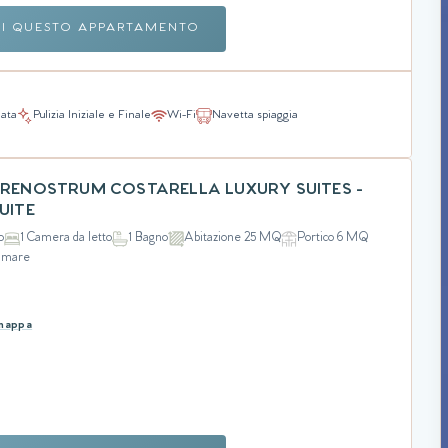
RI QUESTO APPARTAMENTO
nata
Pulizia Iniziale e Finale
Wi-Fi
Navetta spiaggia
ARENOSTRUM COSTARELLA LUXURY SUITES -
UITE
o
1 Camera da letto
1 Bagno
Abitazione 25 MQ
Portico 6 MQ
l mare
 mappa