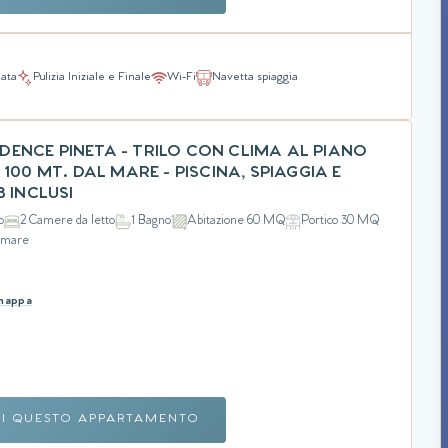
nata
Pulizia Iniziale e Finale
Wi-Fi
Navetta spiaggia
SIDENCE PINETA - TRILO CON CLIMA AL PIANO
100 MT. DAL MARE - PISCINA, SPIAGGIA E
B INCLUSI
o
2 Camere da letto
1 Bagno
Abitazione 60 MQ
Portico 30 MQ
l mare
 mappa
RI QUESTO APPARTAMENTO