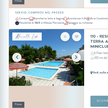
Promo
SERVIZI COMPRESI NEL PREZZO:
Consumi
Biancheria letto e bagno
Assistenza h 24
Aria Condizio
Possibilità di B&B e Mezza Pensione
Spiaggia su richiesta
Marcelli Lido
110 - RE
TERRA A 
MINICLU
6 Posti lett
100 mt da
Vedi sulla
SCOP
Promo