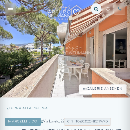
GALERIE ANSEHEN
TORNA ALLA RICERCA
Via Loreto, 22
MARCELLI LIDO
CIN: IT04203C23NK2NW7D