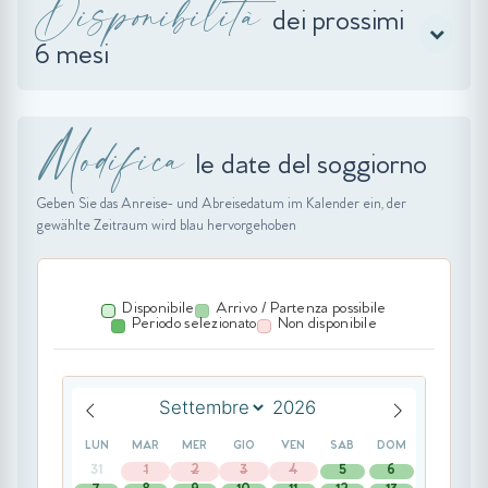
Disponibilità
dei prossimi
6 mesi
Modifica
le date del soggiorno
Geben Sie das Anreise- und Abreisedatum im Kalender ein, der
gewählte Zeitraum wird blau hervorgehoben
Disponibile
Arrivo / Partenza possibile
Periodo selezionato
Non disponibile
LUN
MAR
MER
GIO
VEN
SAB
DOM
31
1
2
3
4
5
6