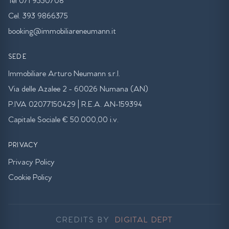
Tel 071 9330708
Cel. 393 9866375
booking@immobiliareneumann.it
SEDE
Immobiliare Arturo Neumann s.r.l.
Via delle Azalee 2 - 60026 Numana (AN)
P.IVA 02077150429 | R.E.A. AN-159394
Capitale Sociale € 50.000,00 i.v.
PRIVACY
Privacy Policy
Cookie Policy
CREDITS BY
DIGITAL DEPT