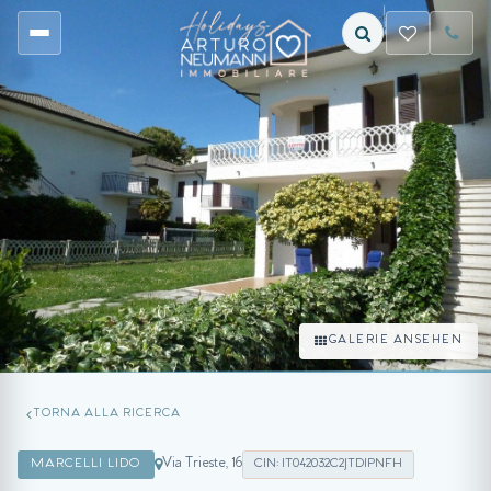
GALERIE ANSEHEN
TORNA ALLA RICERCA
Via Trieste, 16
MARCELLI LIDO
CIN: IT042032C2JTDIPNFH