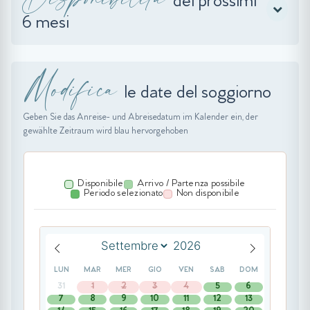
dei prossimi
6 mesi
Modifica
le date del soggiorno
Geben Sie das Anreise- und Abreisedatum im Kalender ein, der
gewählte Zeitraum wird blau hervorgehoben
Disponibile
Arrivo / Partenza possibile
Periodo selezionato
Non disponibile
LUN
MAR
MER
GIO
VEN
SAB
DOM
31
1
2
3
4
5
6
7
8
9
10
11
12
13