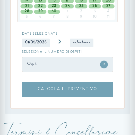
14
15
16
17
18
19
20
21
22
23
24
25
26
27
28
29
30
1
2
3
4
5
6
7
8
9
10
11
DATE SELEZIONATE
01/05/2026
--/--/----
SELEZIONA IL NUMERO DI OSPITI
Ospiti
2
CALCOLA IL PREVENTIVO
Termini & Cancellazione