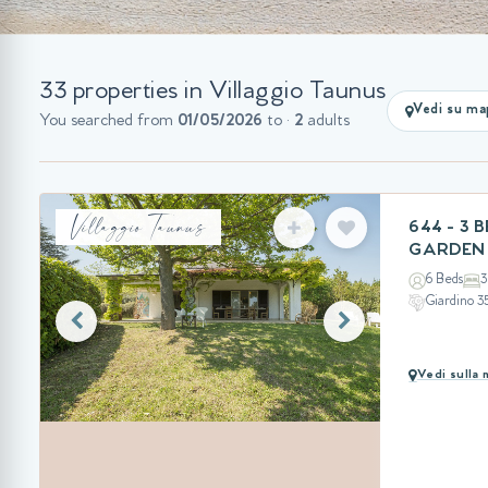
33 properties in Villaggio Taunus
Vedi su ma
You searched from
01/05/2026
to
·
2
adults
Villaggio Taunus
644 - 3
GARDEN 
6 Beds
3
Giardino 
Vedi sulla