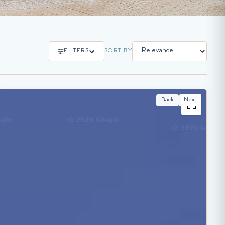
FILTERS
SORT BY
Back
Next