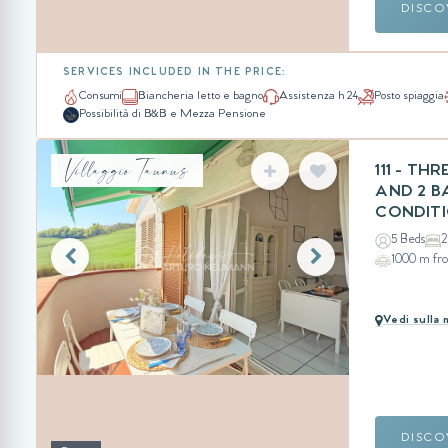
DISCO
SERVICES INCLUDED IN THE PRICE:
Consumi
Biancheria letto e bagno
Assistenza h 24
Posto spiaggia
Possibilità di B&B e Mezza Pensione
Villaggio Taunus
111 - T
AND 2 B
CONDIT
5 Beds
2
1000 m fr
Vedi sulla
DISCO