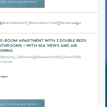
VER THIS APARTMENT
Aria Condizionata
Pulizia Iniziale e Finale
Navetta spiaggia
HREE-ROOM APARTMENT WITH 2 DOUBLE BEDS
ATHROOMS – WITH SEA VIEWS AND AIR
IONING
 Bedrooms
2 Bathrooms
Abitazione 65 MQ
Portico 8 MQ
om the sea
 mappa
VER THIS APARTMENT