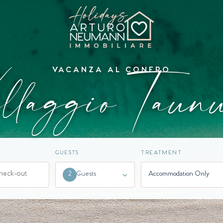
llaggio Taun
VACANZA AL CONERO
GUESTS
TREATMENT
Guests
Accommodation Only
2