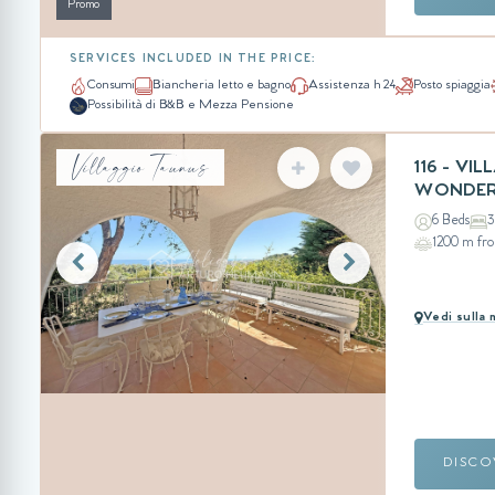
Promo
SERVICES INCLUDED IN THE PRICE:
Consumi
Biancheria letto e bagno
Assistenza h 24
Posto spiaggia
Possibilità di B&B e Mezza Pensione
Villaggio Taunus
116 - V
WONDERF
6 Beds
3
1200 m fr
Vedi sulla
DISCO