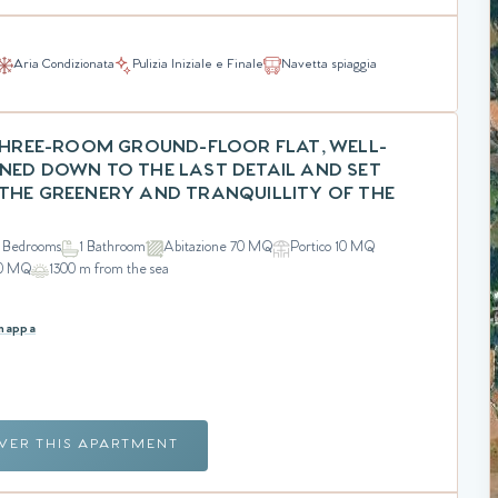
Aria Condizionata
Pulizia Iniziale e Finale
Navetta spiaggia
 THREE-ROOM GROUND-FLOOR FLAT, WELL-
NED DOWN TO THE LAST DETAIL AND SET
THE GREENERY AND TRANQUILLITY OF THE
 Bedrooms
1 Bathroom
Abitazione 70 MQ
Portico 10 MQ
50 MQ
1300 m from the sea
 mappa
VER THIS APARTMENT