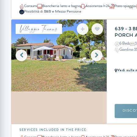
Consumi
Biancheria letto e bagno
Assistenza h 24
Posto spiaggia
Possibilità di B&B e Mezza Pensione
Villaggio Taunus
639 - 3
PORCH 
6 Beds
3
Giardino 
Vedi sulla
DISCO
SERVICES INCLUDED IN THE PRICE: