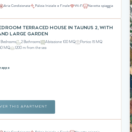
Aria Condizionata
Pulizia Iniziale e Finale
Wi-Fi
Navetta spiaggia
 BEDROOM TERRACED HOUSE IN TAUNUS 2, WITH
AND LARGE GARDEN
 Bedrooms
2 Bathrooms
Abitazione 100 MQ
Portico 15 MQ
350 MQ
1200 m from the sea
 mappa
VER THIS APARTMENT