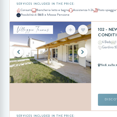
SERVICES INCLUDED IN THE PRICE:
Consumi
Biancheria letto e bagno
Assistenza h 24
Posto spiaggia
Possibilità di B&B e Mezza Pensione
Villaggio Taunus
102 - NE
CONDIT
4 Beds
1
Giardino 
Vedi sulla
DISCO
SERVICES INCLUDED IN THE PRICE: