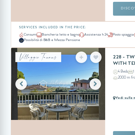
DISCO
SERVICES INCLUDED IN THE PRICE:
Consumi
Biancheria letto e bagno
Assistenza h 24
Posto spiaggia
Possibilità di B&B e Mezza Pensione
Villaggio Taunus
228 - T
WITH TE
4 Beds
1
2000 m fr
Vedi sulla