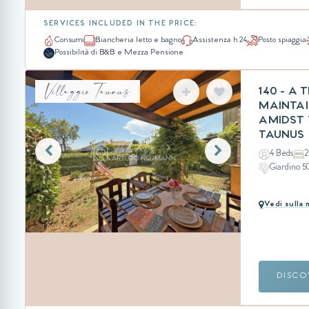
SERVICES INCLUDED IN THE PRICE:
Consumi
Biancheria letto e bagno
Assistenza h 24
Posto spiaggia
Possibilità di B&B e Mezza Pensione
Villaggio Taunus
140 - A
MAINTAI
AMIDST 
TAUNUS
4 Beds
2
Giardino 
Vedi sulla
DISCO