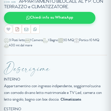
APPARTAMENTO BILOCALE AL 1° P. CON
COD. 608
TERRAZZO e CLIMATIZZATORE.
Chiedi info su WhatsApp
3 Posti letto
1 Camera
1 Bagno
30 MQ
Portico 10 MQ
400 mt dal mare
Descrizione
INTERNO
Appartamentino con ingresso indipendente, soggiorno/cucina
con comodo divano letto matrimoniale e TV Led, camera con
letto singolo, bagno con box doccia.
Climatizzato
.
ESTERNO