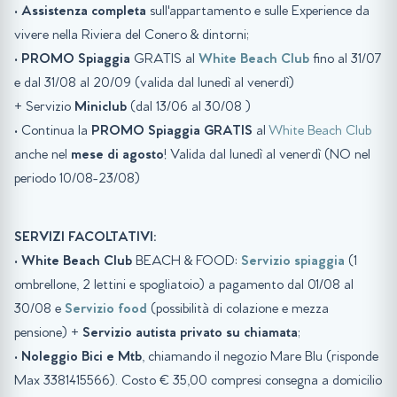
•
Assistenza completa
sull'appartamento e sulle Experience da
vivere nella Riviera del Conero & dintorni;
•
PROMO
Spiaggia
GRATIS al
White Beach Club
fino al 31/07
e dal 31/08 al 20/09 (valida dal lunedì al venerdì)
+ Servizio
Miniclub
(dal 13/06 al 30/08 )
• Continua la
PROMO Spiaggia GRATIS
al
White Beach Club
anche nel
mese di agosto
! Valida dal lunedì al venerdì (NO nel
periodo 10/08-23/08)
SERVIZI FACOLTATIVI:
•
White Beach Club
BEACH & FOOD:
Servizio spiaggia
(1
ombrellone, 2 lettini e spogliatoio) a pagamento dal 01/08 al
30/08 e
Servizio food
(possibilità di colazione e mezza
pensione) +
Servizio autista privato su chiamata
;
•
Noleggio Bici e Mtb
, chiamando il negozio Mare Blu (risponde
Max 3381415566). Costo € 35,00 compresi consegna a domicilio