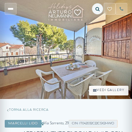
VEDI GALLERY
TORNA ALLA RICERCA
Via Sorrento, 29
MARCELLI LIDO
CIN: IT042032C22CSX2HWO