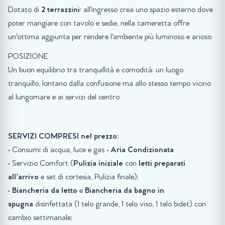
Dotato di
2 terrazzini
: all'ingresso crea uno spazio esterno dove
poter mangiare con tavolo e sedie, nella cameretta offre
un'ottima aggiunta per rendere l'ambiente più luminoso e arioso.
POSIZIONE
Un buon equilibrio tra tranquillità e comodità: un luogo
tranquillo, lontano dalla confusione ma allo stesso tempo vicino
al lungomare e ai servizi del centro.
SERVIZI COMPRESI nel prezzo:
• Consumi di acqua, luce e gas •
Aria Condizionata
• Servizio Comfort (
Pulizia iniziale
con
letti preparati
all’arrivo
e set di cortesia, Pulizia finale);
•
Biancheria da letto
e
Biancheria da bagno in
spugna
disinfettata (1 telo grande, 1 telo viso, 1 telo bidet) con
cambio settimanale;