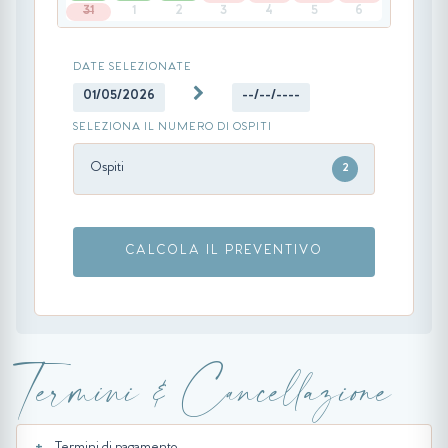
31
1
2
3
4
5
6
DATE SELEZIONATE
01/05/2026
--/--/----
SELEZIONA IL NUMERO DI OSPITI
Ospiti
2
CALCOLA IL PREVENTIVO
Termini & Cancellazione