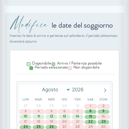
Modifica
le date del soggiorno
Inserisci le date di arrivo e partenza sul calendario, il periodo selezionato
diventerà azzurro
Disponibile
Arrivo / Partenza possibile
Periodo selezionato
Non disponibile
LUN
MAR
MER
GIO
VEN
SAB
DOM
27
28
29
30
31
1
2
3
4
5
6
7
8
9
10
11
12
13
14
15
16
17
18
19
20
21
22
23
24
25
26
27
28
29
30