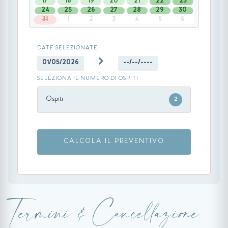
17
18
19
20
21
22
23
24
25
26
27
28
29
30
31
1
2
3
4
5
6
DATE SELEZIONATE
01/05/2026
--/--/----
SELEZIONA IL NUMERO DI OSPITI
Ospiti
2
CALCOLA IL PREVENTIVO
Termini & Cancellazione