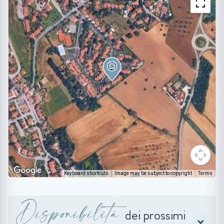
Keyboard shortcuts
Image may be subject to copyright
Terms
Disponibilità
dei prossimi