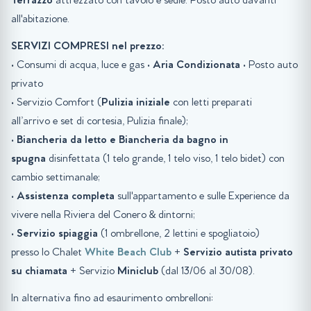
Terrazzo
attrezzato con tavolo e sedie. Posto auto davanti
all'abitazione.
SERVIZI COMPRESI nel prezzo:
• Consumi di acqua, luce e gas •
Aria Condizionata
• Posto auto
privato
• Servizio Comfort (
Pulizia iniziale
con letti preparati
all’arrivo e set di cortesia, Pulizia finale);
•
Biancheria da letto e Biancheria da bagno in
spugna
disinfettata (1 telo grande, 1 telo viso, 1 telo bidet) con
cambio settimanale;
•
Assistenza completa
sull'appartamento e sulle Experience da
vivere nella Riviera del Conero & dintorni;
•
Servizio spiaggia
(1 ombrellone, 2 lettini e spogliatoio)
presso lo Chalet
White Beach Club
+
Servizio autista privato
su chiamata
+ Servizio
Miniclub
(dal 13/06 al 30/08).
In alternativa fino ad esaurimento ombrelloni: