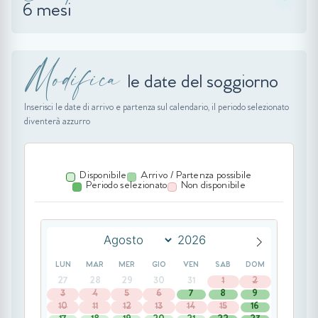
6 mesi
Modifica
le date del soggiorno
Inserisci le date di arrivo e partenza sul calendario, il periodo selezionato
diventerà azzurro
Disponibile
Arrivo / Partenza possibile
Periodo selezionato
Non disponibile
LUN
MAR
MER
GIO
VEN
SAB
DOM
27
28
29
30
31
1
2
3
4
5
6
7
8
9
10
11
12
13
14
15
16