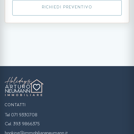
RICHIEDI PREVENTIVO
CONTATTI
Tel 071 9330708
Cel. 393 9866375
booking@immobiliareneumann.it