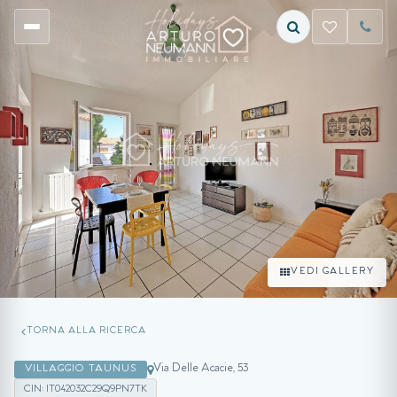
VEDI GALLERY
TORNA ALLA RICERCA
Via Delle Acacie, 53
VILLAGGIO TAUNUS
CIN: IT042032C29Q9PN7TK