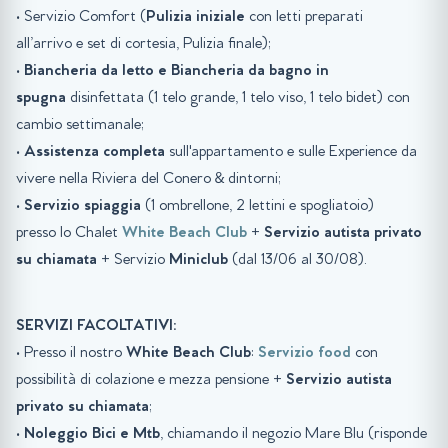
• Servizio Comfort (
Pulizia iniziale
con letti preparati
all’arrivo e set di cortesia, Pulizia finale);
•
Biancheria da letto e Biancheria da bagno in
spugna
disinfettata (1 telo grande, 1 telo viso, 1 telo bidet) con
cambio settimanale;
•
Assistenza completa
sull'appartamento e sulle Experience da
vivere nella Riviera del Conero & dintorni;
•
Servizio spiaggia
(1 ombrellone, 2 lettini e spogliatoio)
presso lo Chalet
White Beach Club
+
Servizio autista privato
su chiamata
+ Servizio
Miniclub
(dal 13/06 al 30/08).
SERVIZI FACOLTATIVI:
• Presso il nostro
White Beach Club
:
Servizio food
con
possibilità di colazione e mezza pensione +
Servizio autista
privato su chiamata
;
•
Noleggio Bici e Mtb
, chiamando il negozio Mare Blu (risponde