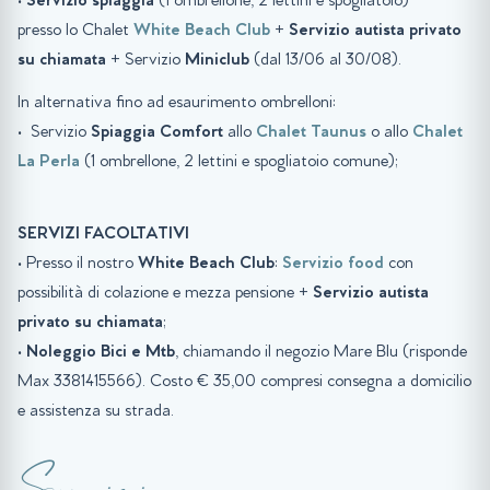
•
Servizio spiaggia
(1 ombrellone, 2 lettini e spogliatoio)
presso lo Chalet
White Beach Club
+
Servizio autista privato
su chiamata
+ Servizio
Miniclub
(dal 13/06 al 30/08).
In alternativa fino ad esaurimento ombrelloni:
• Servizio
Spiaggia
Comfort
allo
Chalet Taunus
o allo
Chalet
La Perla
(1 ombrellone, 2 lettini e spogliatoio comune);
SERVIZI FACOLTATIVI
• Presso il nostro
White Beach Club
:
Servizio food
con
possibilità di colazione e mezza pensione +
Servizio autista
privato su chiamata
;
•
Noleggio Bici e Mtb
, chiamando il negozio Mare Blu (risponde
Max 3381415566). Costo € 35,00 compresi consegna a domicilio
e assistenza su strada.
Servizi