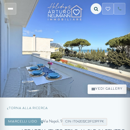
VEDI GALLERY
TORNA ALLA RICERCA
Via Napoli, 9
MARCELLI LIDO
CIN: IT042032C2IFG3PFPK