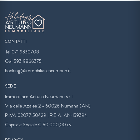
CONTATTI
Tel 071 9330708
Cel. 393 9866375
booking@immobiliareneumann.it
SEDE
Immobiliare Arturo Neumann s.r.l.
Via delle Azalee 2 - 60026 Numana (AN)
P.IVA 02077150429 | R.E.A. AN-159394
Capitale Sociale € 50.000,00 i.v.