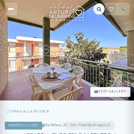
VEDI GALLERY
TORNA ALLA RICERCA
Via Milano, 22
MARCELLI LIDO
CIN: IT042032C2F4QJVLOL