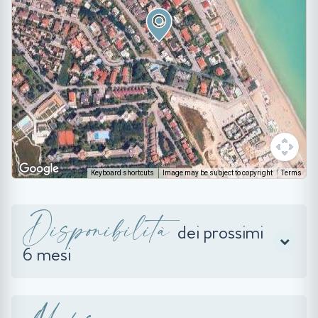
Keyboard shortcuts
Image may be subject to copyright
Terms
Disponibilità
dei prossimi
6 mesi