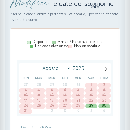
Modifica
le date del soggiorno
Inserisci le date di arrivo e partenza sul calendario, il periodo selezionato
diventerà azzurro
Disponibile
Arrivo / Partenza possibile
Periodo selezionato
Non disponibile
LUN
MAR
MER
GIO
VEN
SAB
DOM
27
28
29
30
31
1
2
3
4
5
6
7
8
9
10
11
12
13
14
15
16
17
18
19
20
21
22
23
24
25
26
27
28
29
30
31
1
2
3
4
5
6
DATE SELEZIONATE