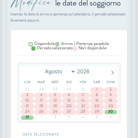
Modifica
le date del soggiorno
Inserisci le date di arrivo e partenza sul calendario, il periodo selezionato
diventerà azzurro
Disponibile
Arrivo / Partenza possibile
Periodo selezionato
Non disponibile
LUN
MAR
MER
GIO
VEN
SAB
DOM
27
28
29
30
31
1
2
3
4
5
6
7
8
9
10
11
12
13
14
15
16
17
18
19
20
21
22
23
24
25
26
27
28
29
30
31
1
2
3
4
5
6
DATE SELEZIONATE