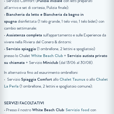
• Servizio Comfort (
Pulizia iniziale
con letti preparati
all’arrivo e set di cortesia, Pulizia finale);
•
Biancheria da letto e Biancheria da bagno in
spugna
disinfettata (1 telo grande, 1 telo viso, 1 telo bidet) con
cambio settimanale;
•
Assistenza completa
sull'appartamento e sulle Experience da
vivere nella Riviera del Conero & dintorni;
•
Servizio spiaggia
(1 ombrellone, 2 lettini e spogliatoio)
presso lo Chalet
White Beach Club
+
Servizio autista privato
su chiamata
+ Servizio
Miniclub
(dal 13/06 al 30/08).
In alternativa fino ad esaurimento ombrelloni:
• Servizio
Spiaggia
Comfort
allo
Chalet Taunus
o allo
Chalet
La Perla
(1 ombrellone, 2 lettini e spogliatoio comune);
SERVIZI FACOLTATIVI
• Presso il nostro
White Beach Club
:
Servizio food
con