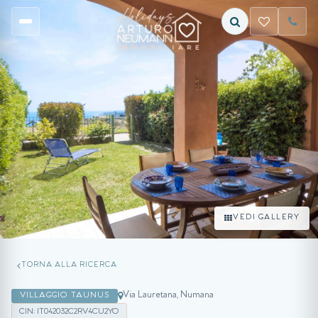
VEDI GALLERY
TORNA ALLA RICERCA
Via Lauretana, Numana
VILLAGGIO TAUNUS
CIN: IT042032C2RV4CU2YO