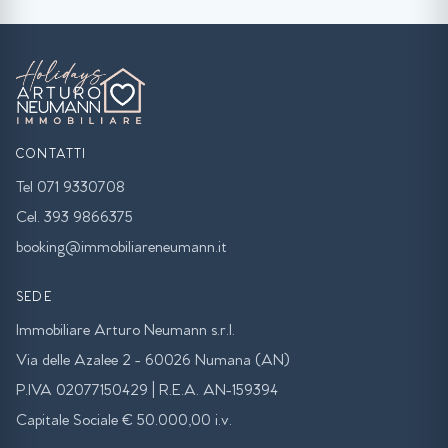
CONTATTI
Tel 071 9330708
Cel. 393 9866375
booking@immobiliareneumann.it
SEDE
Immobiliare Arturo Neumann s.r.l.
Via delle Azalee 2 - 60026 Numana (AN)
P.IVA 02077150429 | R.E.A. AN-159394
Capitale Sociale € 50.000,00 i.v.