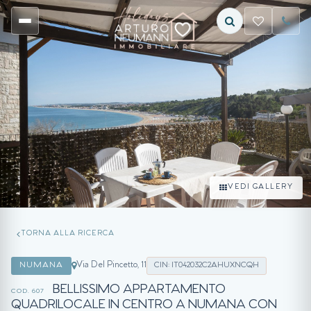
VEDI GALLERY
TORNA ALLA RICERCA
Via Del Pincetto, 11
NUMANA
CIN: IT042032C2AHUXNCQH
BELLISSIMO APPARTAMENTO
COD. 607
QUADRILOCALE IN CENTRO A NUMANA CON