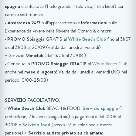
spugna
disinfettata (1 telo grande, 1 telo viso, 1 telo bidet) con
cambio settimanale
•
Assistenza 24/7
sull'appartamento e
Informazioni
sulle
Experience da vivere nella Riviera del Conero & dintorni
•
PROMO
Spiaggia
GRATIS al
White Beach Club
fino al 31/07
e dal 31/08 al 20/09 (valida dal lunedì al venerdì)
+ Servizio
Miniclub
(dal 13/06 al 30/08 )
• Continua la
PROMO Spiaggia GRATIS
al
White Beach Club
anche nel
mese di agosto
! Valida dal lunedì al venerdì (NO nel
periodo 10/08-23/08)
SERVIZIO FACOLTATIVO:
•
White Beach Club
BEACH & FOOD:
Servizio spiaggia
(1
ombrellone, 2 lettini e spogliatoio) a pagamento dal 01/08 al
30/08 e
Servizio food
(possibilità di colazione e mezza
pensione) +
Servizio autista privato su chiamata
;