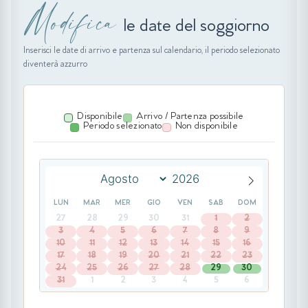
Modifica
le date del soggiorno
Inserisci le date di arrivo e partenza sul calendario, il periodo selezionato
diventerà azzurro
Disponibile
Arrivo / Partenza possibile
Periodo selezionato
Non disponibile
LUN
MAR
MER
GIO
VEN
SAB
DOM
27
28
29
30
31
1
2
3
4
5
6
7
8
9
10
11
12
13
14
15
16
17
18
19
20
21
22
23
24
25
26
27
28
29
30
31
1
2
3
4
5
6