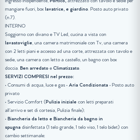
Ingresso indipendente,
Portico,
attrezzato con tavolo e sedie per
mangiare fuori, box
lavatrice, e giardino
. Posto auto privato
(n.7).
INTERNO
Soggiorno con divano e TV Led, cucina a vista con
lavastoviglie
, una camera matrimoniale con Tv, una camera
con 2 letti piani e accesso ad una corte, attrezzata con tavolo e
sedie, una camera con letto a castello, un bagno con box
doccia.
Ben arredato
e
Climatizzato
.
SERVIZI COMPRESI nel prezzo:
• Consumi di acqua, luce e gas •
Aria Condizionata
• Posto auto
privato
• Servizio Comfort (
Pulizia iniziale
con letti preparati
all’arrivo e set di cortesia, Pulizia finale);
•
Biancheria da letto e Biancheria da bagno in
spugna
disinfettata (1 telo grande, 1 telo viso, 1 telo bidet) con
cambio settimanale;