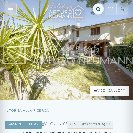
VEDI GALLERY
TORNA ALLA RICERCA
Via Osimo, 104
MARCELLI LIDO
CIN: IT042032C2GBEIQPJR