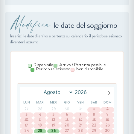
Modifica
le date del soggiorno
Inserisci le date di arrivo e partenza sul calendario, il periodo selezionato
diventerà azzurro
Disponibile
Arrivo / Partenza possibile
Periodo selezionato
Non disponibile
LUN
MAR
MER
GIO
VEN
SAB
DOM
27
28
29
30
31
1
2
3
4
5
6
7
8
9
10
11
12
13
14
15
16
17
18
19
20
21
22
23
24
25
26
27
28
29
30