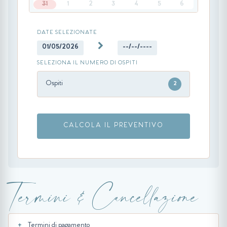
31
1
2
3
4
5
6
DATE SELEZIONATE
01/05/2026
--/--/----
SELEZIONA IL NUMERO DI OSPITI
Ospiti
2
CALCOLA IL PREVENTIVO
Termini & Cancellazione
Termini di pagamento