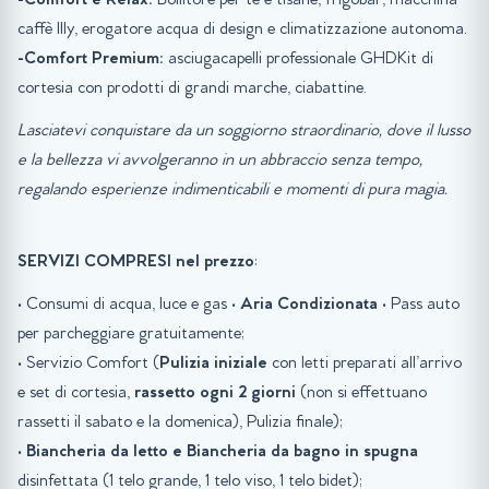
-Comfort e Relax:
Bollitore per tè e tisane, frigobar, macchina
caffè Illy, erogatore acqua di design e climatizzazione autonoma.
-Comfort Premium:
asciugacapelli professionale GHDKit di
cortesia con prodotti di grandi marche, ciabattine.
Lasciatevi conquistare da un soggiorno straordinario, dove il lusso
e la bellezza vi avvolgeranno in un abbraccio senza tempo,
regalando esperienze indimenticabili e momenti di pura magia.
SERVIZI COMPRESI nel prezzo
:
• Consumi di acqua, luce e gas •
Aria Condizionata
• Pass auto
per parcheggiare gratuitamente;
• Servizio Comfort (
Pulizia iniziale
con letti preparati all’arrivo
e set di cortesia,
rassetto ogni 2 giorni
(non si effettuano
rassetti il sabato e la domenica), Pulizia finale);
•
Biancheria da letto e Biancheria da bagno in spugna
disinfettata (1 telo grande, 1 telo viso, 1 telo bidet);