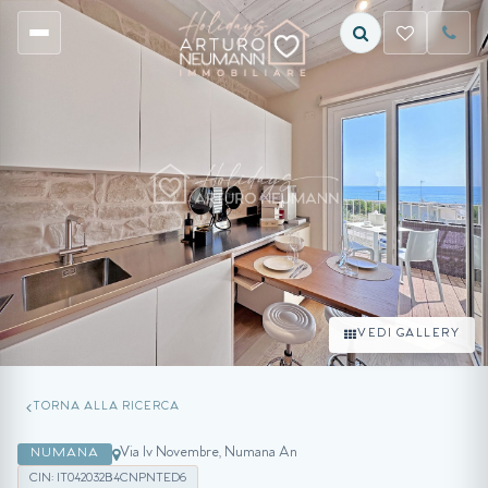
VEDI GALLERY
TORNA ALLA RICERCA
Via Iv Novembre, Numana An
NUMANA
CIN: IT042032B4CNPNTED6