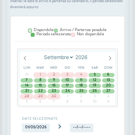
Inserisci le date di arrivo e partenza sul calendario, il periodo selezionato
diventerà azzurro
Disponibile
Arrivo / Partenza possibile
Periodo selezionato
Non disponibile
LUN
MAR
MER
GIO
VEN
SAB
DOM
31
1
2
3
4
5
6
7
8
9
10
11
12
13
14
15
16
17
18
19
20
21
22
23
24
25
26
27
28
29
30
1
2
3
4
5
6
7
8
9
10
11
DATE SELEZIONATE
01/05/2026
--/--/----