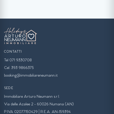
CONTATTI
Tel 071 9330708
Cel. 393 9866375
booking@immobiliareneumann.it
SEDE
Immobiliare Arturo Neumann s.r.l.
Via delle Azalee 2 - 60026 Numana (AN)
P.IVA 02077150429 | R.E.A. AN-159394