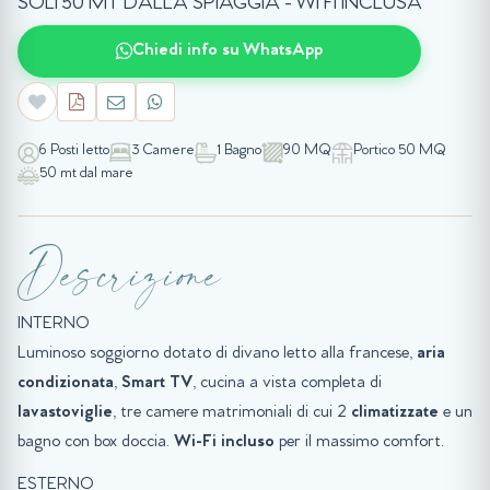
SOLI 50 MT DALLA SPIAGGIA - WI FI INCLUSA
Chiedi info su WhatsApp
6 Posti letto
3 Camere
1 Bagno
90 MQ
Portico 50 MQ
50 mt dal mare
Descrizione
INTERNO
Luminoso soggiorno dotato di divano letto alla francese,
aria
condizionata
,
Smart TV
, cucina a vista completa di
lavastoviglie
, tre camere matrimoniali di cui 2
climatizzate
e un
bagno con box doccia.
Wi-Fi incluso
per il massimo comfort.
ESTERNO