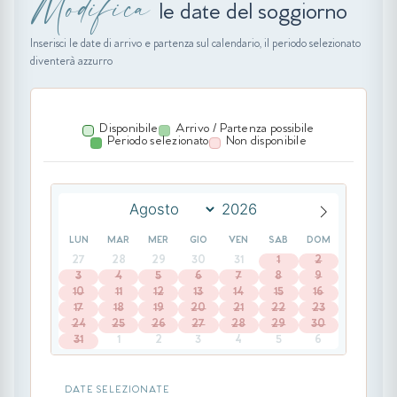
Modifica
le date del soggiorno
Inserisci le date di arrivo e partenza sul calendario, il periodo selezionato
diventerà azzurro
Disponibile
Arrivo / Partenza possibile
Periodo selezionato
Non disponibile
LUN
MAR
MER
GIO
VEN
SAB
DOM
27
28
29
30
31
1
2
3
4
5
6
7
8
9
10
11
12
13
14
15
16
17
18
19
20
21
22
23
24
25
26
27
28
29
30
31
1
2
3
4
5
6
DATE SELEZIONATE