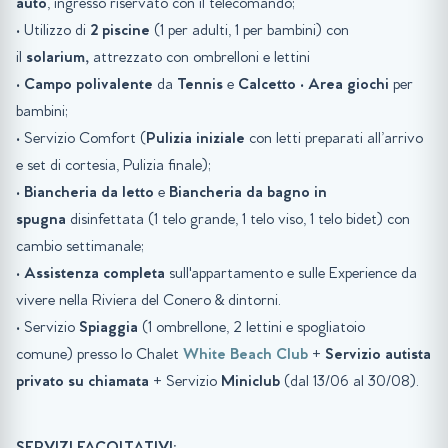
auto
, ingresso riservato con il telecomando;
• Utilizzo di
2 piscine
(1 per adulti, 1 per bambini) con
il
solarium,
attrezzato con ombrelloni e lettini
•
Campo polivalente
da
Tennis
e
Calcetto
•
Area giochi
per
bambini;
• Servizio Comfort (
Pulizia iniziale
con letti preparati all’arrivo
e set di cortesia, Pulizia finale);
•
Biancheria da letto
e
Biancheria da bagno in
spugna
disinfettata (1 telo grande, 1 telo viso, 1 telo bidet) con
cambio settimanale;
•
Assistenza completa
sull'appartamento e sulle Experience da
vivere nella Riviera del Conero & dintorni.
• Servizio
Spiaggia
(1 ombrellone, 2 lettini e spogliatoio
comune) presso lo Chalet
White Beach Club
+
Servizio autista
privato su chiamata
+ Servizio
Miniclub
(dal 13/06 al 30/08).