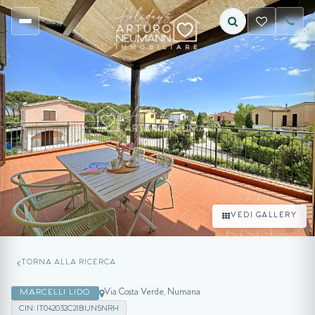
VEDI GALLERY
TORNA ALLA RICERCA
Via Costa Verde, Numana
MARCELLI LIDO
CIN: IT042032C2IBUN5NRH