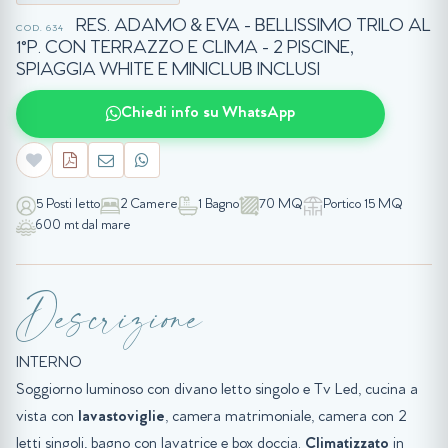
RES. ADAMO & EVA - BELLISSIMO TRILO AL
COD. 634
1°P. CON TERRAZZO E CLIMA - 2 PISCINE,
SPIAGGIA WHITE E MINICLUB INCLUSI
Chiedi info su WhatsApp
5 Posti letto
2 Camere
1 Bagno
70 MQ
Portico 15 MQ
600 mt dal mare
Descrizione
INTERNO
Soggiorno luminoso con divano letto singolo e Tv Led, cucina a
vista con
lavastoviglie
, camera matrimoniale, camera con 2
letti singoli, bagno con lavatrice e box doccia.
Climatizzato
in