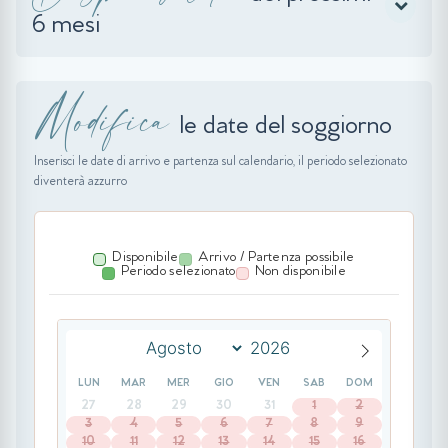
6 mesi
Modifica
le date del soggiorno
Inserisci le date di arrivo e partenza sul calendario, il periodo selezionato
diventerà azzurro
Disponibile
Arrivo / Partenza possibile
Periodo selezionato
Non disponibile
LUN
MAR
MER
GIO
VEN
SAB
DOM
27
28
29
30
31
1
2
3
4
5
6
7
8
9
10
11
12
13
14
15
16