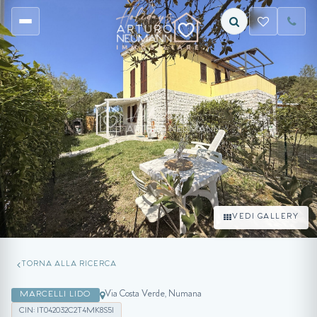
VEDI GALLERY
TORNA ALLA RICERCA
Via Costa Verde, Numana
MARCELLI LIDO
CIN: IT042032C2T4MK8S5I