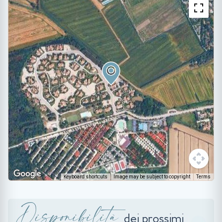
Keyboard shortcuts
Image may be subject to copyright
Terms
Disponibilità
dei prossimi