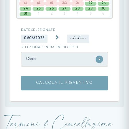
17
18
19
20
21
22
23
24
25
26
27
28
29
30
31
1
2
3
4
5
6
DATE SELEZIONATE
01/05/2026
--/--/----
SELEZIONA IL NUMERO DI OSPITI
Ospiti
2
CALCOLA IL PREVENTIVO
Termini & Cancellazione