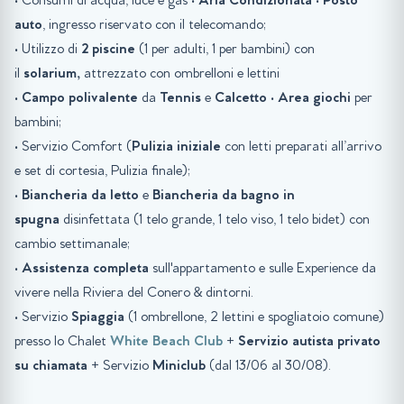
• Consumi di acqua, luce e gas •
Aria Condizionata
•
Posto
auto
, ingresso riservato con il telecomando;
• Utilizzo di
2 piscine
(1 per adulti, 1 per bambini) con
il
solarium,
attrezzato con ombrelloni e lettini
•
Campo polivalente
da
Tennis
e
Calcetto
•
Area giochi
per
bambini;
• Servizio Comfort (
Pulizia iniziale
con letti preparati all’arrivo
e set di cortesia, Pulizia finale);
•
Biancheria da letto
e
Biancheria da bagno in
spugna
disinfettata (1 telo grande, 1 telo viso, 1 telo bidet) con
cambio settimanale;
•
Assistenza completa
sull'appartamento e sulle Experience da
vivere nella Riviera del Conero & dintorni.
• Servizio
Spiaggia
(1 ombrellone, 2 lettini e spogliatoio comune)
presso lo Chalet
White Beach Club
+
Servizio autista privato
su chiamata
+ Servizio
Miniclub
(dal 13/06 al 30/08).