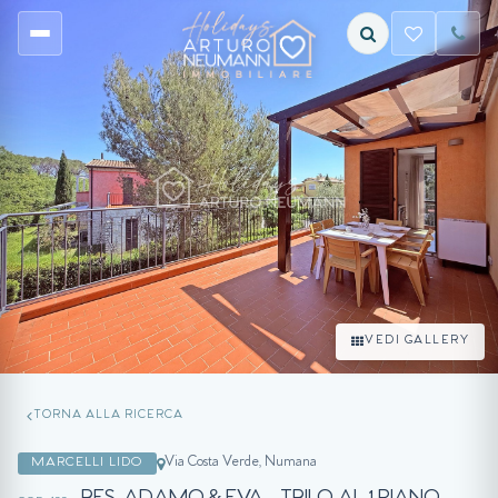
VEDI GALLERY
TORNA ALLA RICERCA
Via Costa Verde, Numana
MARCELLI LIDO