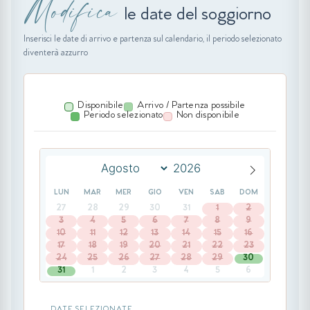
Modifica
le date del soggiorno
Inserisci le date di arrivo e partenza sul calendario, il periodo selezionato
diventerà azzurro
Disponibile
Arrivo / Partenza possibile
Periodo selezionato
Non disponibile
LUN
MAR
MER
GIO
VEN
SAB
DOM
27
28
29
30
31
1
2
3
4
5
6
7
8
9
10
11
12
13
14
15
16
17
18
19
20
21
22
23
24
25
26
27
28
29
30
31
1
2
3
4
5
6