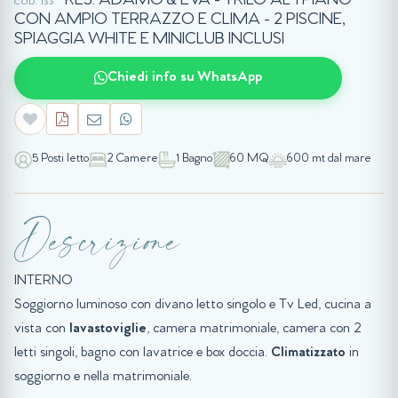
RES. ADAMO & EVA - TRILO AL 1 PIANO
COD. 133
CON AMPIO TERRAZZO E CLIMA - 2 PISCINE,
SPIAGGIA WHITE E MINICLUB INCLUSI
Chiedi info su WhatsApp
5 Posti letto
2 Camere
1 Bagno
60 MQ
600 mt dal mare
Descrizione
INTERNO
Soggiorno luminoso con divano letto singolo e Tv Led, cucina a
vista con
lavastoviglie
, camera matrimoniale, camera con 2
letti singoli, bagno con lavatrice e box doccia.
Climatizzato
in
soggiorno e nella matrimoniale.