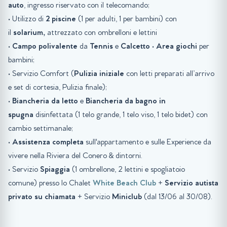
auto
, ingresso riservato con il telecomando;
• Utilizzo di
2 piscine
(1 per adulti, 1 per bambini) con
il
solarium,
attrezzato con ombrelloni e lettini
•
Campo polivalente
da
Tennis
e
Calcetto
•
Area giochi
per
bambini;
• Servizio Comfort (
Pulizia iniziale
con letti preparati all’arrivo
e set di cortesia, Pulizia finale);
•
Biancheria da letto
e
Biancheria da bagno in
spugna
disinfettata (1 telo grande, 1 telo viso, 1 telo bidet) con
cambio settimanale;
•
Assistenza completa
sull'appartamento e sulle Experience da
vivere nella Riviera del Conero & dintorni.
• Servizio
Spiaggia
(1 ombrellone, 2 lettini e spogliatoio
comune) presso lo Chalet
White Beach Club
+
Servizio autista
privato su chiamata
+ Servizio
Miniclub
(dal 13/06 al 30/08).