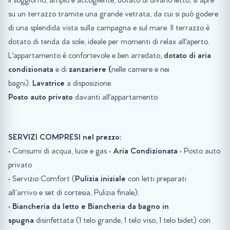
Il soggiorno, ampio e accogliente, dotato di divano letto, si apre
su un terrazzo tramite una grande vetrata, da cui si può godere
di una splendida vista sulla campagna e sul mare. Il terrazzo è
dotato di tenda da sole, ideale per momenti di relax all'aperto.
L'appartamento è confortevole e ben arredato,
dotato di aria
condizionata
e di
zanzariere (
nelle camere e nei
bagni).
Lavatrice
a disposizione.
Posto auto privato
davanti all'appartamento.
SERVIZI COMPRESI nel prezzo:
• Consumi di acqua, luce e gas •
Aria Condizionata
• Posto auto
privato
• Servizio Comfort (
Pulizia iniziale
con letti preparati
all’arrivo e set di cortesia, Pulizia finale);
•
Biancheria da letto e Biancheria da bagno in
spugna
disinfettata (1 telo grande, 1 telo viso, 1 telo bidet) con