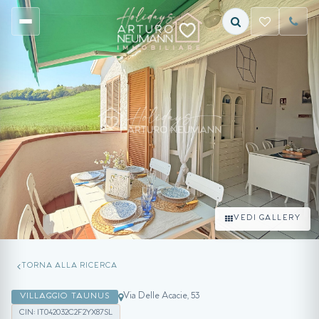
VEDI GALLERY
TORNA ALLA RICERCA
Via Delle Acacie, 53
VILLAGGIO TAUNUS
CIN: IT042032C2F2YX87SL