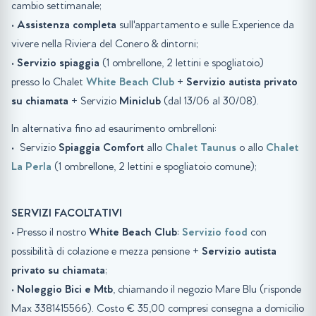
cambio settimanale;
•
Assistenza completa
sull'appartamento e sulle Experience da
vivere nella Riviera del Conero & dintorni;
•
Servizio spiaggia
(1 ombrellone, 2 lettini e spogliatoio)
presso lo Chalet
White Beach Club
+
Servizio autista privato
su chiamata
+ Servizio
Miniclub
(dal 13/06 al 30/08).
In alternativa fino ad esaurimento ombrelloni:
• Servizio
Spiaggia
Comfort
allo
Chalet Taunus
o allo
Chalet
La Perla
(1 ombrellone, 2 lettini e spogliatoio comune);
SERVIZI FACOLTATIVI
• Presso il nostro
White Beach Club
:
Servizio food
con
possibilità di colazione e mezza pensione +
Servizio autista
privato su chiamata
;
•
Noleggio Bici e Mtb
, chiamando il negozio Mare Blu (risponde
Max 3381415566). Costo € 35,00 compresi consegna a domicilio