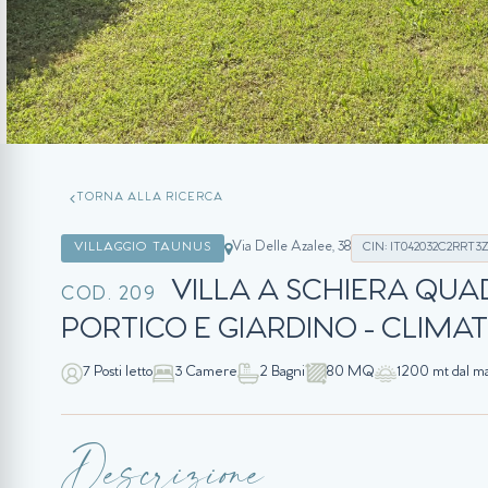
TORNA ALLA RICERCA
Via Delle Azalee, 38
VILLAGGIO TAUNUS
CIN: IT042032C2RRT3
VILLA A SCHIERA QUA
COD. 209
PORTICO E GIARDINO - CLIMAT
7 Posti letto
3 Camere
2 Bagni
80 MQ
1200 mt dal m
Descrizione