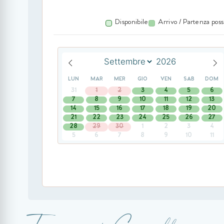
Disponibile
Arrivo / Partenza poss
LUN
MAR
MER
GIO
VEN
SAB
DOM
31
1
2
3
4
5
6
7
8
9
10
11
12
13
14
15
16
17
18
19
20
21
22
23
24
25
26
27
28
29
30
1
2
3
4
5
6
7
8
9
10
11