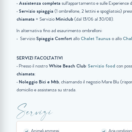
•
Assistenza completa
sull'appartamento e sulle Experience d
•
Servizio spiaggia
(1 ombrellone, 2 lettini e spogliatoio) pre
chiamata
+ Servizio
Miniclub
(dal 13/06 al 30/08).
In alternativa fino ad esaurimento ombrelloni:
• Servizio
Spiaggia
Comfort
allo
Chalet Taunus
o allo
Chal
SERVIZI FACOLTATIVI
• Presso il nostro
White Beach Club
:
Servizio food
con poss
chiamata
;
•
Noleggio Bici e Mtb
, chiamando il negozio Mare Blu (ris
domicilio e assistenza su strada.
Servizi
Animali ammessi
Aria condizion