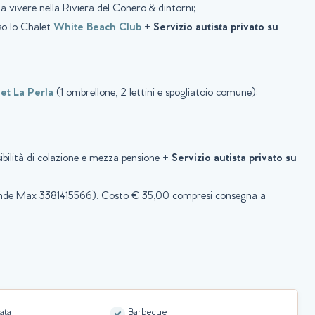
a vivere nella Riviera del Conero & dintorni;
sso lo Chalet
White Beach Club
+
Servizio autista privato su
et La Perla
(1 ombrellone, 2 lettini e spogliatoio comune);
ibilità di colazione e mezza pensione +
Servizio autista privato su
ponde Max 3381415566). Costo € 35,00 compresi consegna a
ata
Barbecue