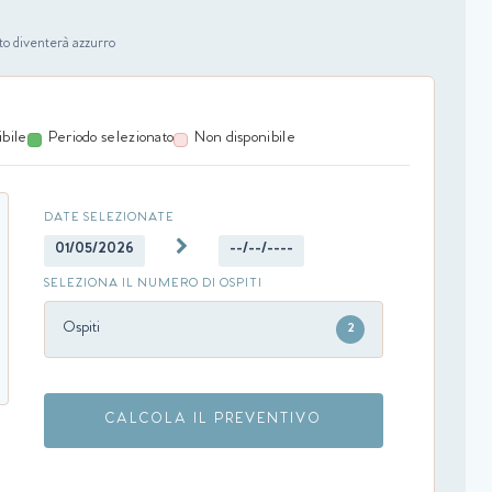
nato diventerà azzurro
ibile
Periodo selezionato
Non disponibile
DATE SELEZIONATE
01/05/2026
--/--/----
SELEZIONA IL NUMERO DI OSPITI
Ospiti
2
CALCOLA IL PREVENTIVO