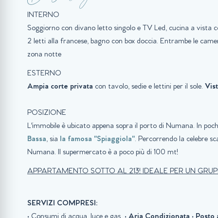
INTERNO
Soggiorno con divano letto singolo e TV Led, cucina a vista 
2 letti alla francese, bagno con box doccia. Entrambe le camer
zona notte
ESTERNO
Ampia corte privata
con tavolo, sedie e lettini per il sole.
Vis
POSIZIONE
L'immobile è ubicato appena sopra il porto di Numana. In pochi
Bassa
, sia
la famosa "Spiaggiola"
. Percorrendo la celebre sca
Numana. Il supermercato è a poco più di 100 mt!
APPARTAMENTO SOTTO AL 213! IDEALE PER UN GRUPP
SERVIZI COMPRESI:
• Consumi di acqua, luce e gas
•
Aria Condizionata
•
Posto 