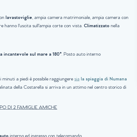
con
lavastoviglie
, ampia camera matrimoniale, ampia camera con
e hanno l'uscita sull'ampia corte con vista.
Climatizzato
nella
ta incantevole sul mare a 180°
. Posto auto interno
 minuti a piedi è possibile raggiungere
sia
la spiaggia di Numana
linata della Costarella si arriva in un attimo nel centro storico di
O DI 2 FAMIGLIE AMICHE
auto
interno ed ingresso con telecomando