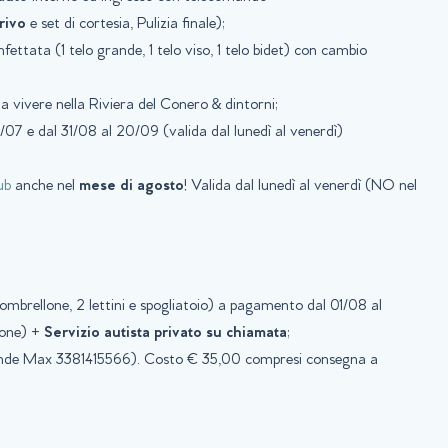
rrivo
e set di cortesia, Pulizia finale);
nfettata (1 telo grande, 1 telo viso, 1 telo bidet) con cambio
a vivere nella Riviera del Conero & dintorni;
1/07 e dal 31/08 al 20/09 (valida dal lunedì al venerdì)
ub
anche nel
mese di agosto
! Valida dal lunedì al venerdì (NO nel
ombrellone, 2 lettini e spogliatoio) a pagamento dal 01/08 al
sione) +
Servizio autista privato su chiamata
;
ponde Max 3381415566). Costo € 35,00 compresi consegna a