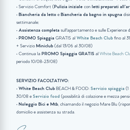
• Servizio Comfort (
Pulizia iniziale
con
letti preparati all’a
•
Biancheria da letto
e
Biancheria da bagno in spugna
disi
settimanale;
•
Assistenza completa
sull'appartamento e sulle Experience d
•
PROMO
Spiaggia
GRATIS al
White Beach Club
fino al 3
+ Servizio
Miniclub
(dal 13/06 al 30/08)
• Continua la
PROMO Spiaggia GRATIS
al
White Beach Cl
periodo 10/08-23/08)
SERVIZIO FACOLTATIVO:
•
White Beach Club
BEACH & FOOD:
Servizio spiaggia
(1 
30/08 e
Servizio food
(possibilità di colazione e mezza pen
•
Noleggio Bici e Mtb
, chiamando il negozio Mare Blu (ris
domicilio e assistenza su strada.