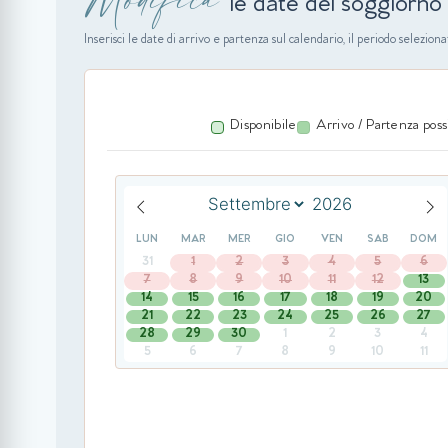
le date del soggiorno
Inserisci le date di arrivo e partenza sul calendario, il periodo selezio
Disponibile
Arrivo / Partenza poss
LUN
MAR
MER
GIO
VEN
SAB
DOM
31
1
2
3
4
5
6
7
8
9
10
11
12
13
14
15
16
17
18
19
20
21
22
23
24
25
26
27
28
29
30
1
2
3
4
5
6
7
8
9
10
11