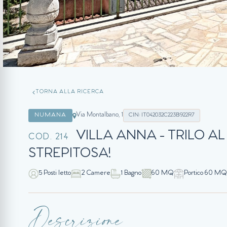
TORNA ALLA RICERCA
Via Montalbano, 1
NUMANA
CIN: IT042032C223B922R7
VILLA ANNA - TRILO A
COD. 214
STREPITOSA!
5 Posti letto
2 Camere
1 Bagno
60 MQ
Portico 60 MQ
Descrizione