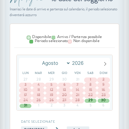
Inserisci le date di arrivo e partenza sul calendario, il periodo selezionato
diventerà azzurro
Disponibile
Arrivo / Partenza possibile
Periodo selezionato
Non disponibile
LUN
MAR
MER
GIO
VEN
SAB
DOM
27
28
29
30
31
1
2
3
4
5
6
7
8
9
10
11
12
13
14
15
16
17
18
19
20
21
22
23
24
25
26
27
28
29
30
31
1
2
3
4
5
6
DATE SELEZIONATE