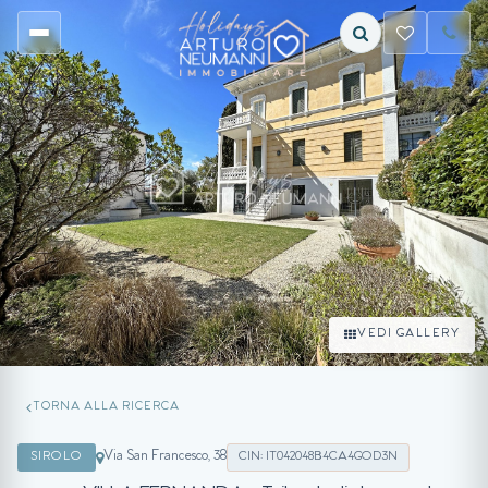
VEDI GALLERY
TORNA ALLA RICERCA
Via San Francesco, 38
SIROLO
CIN: IT042048B4CA4GOD3N