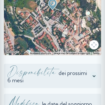
Keyboard shortcuts
Image may be subject to copyright
Terms
Disponibilità
dei prossimi
6 mesi
Modifica
le date del soggiorno