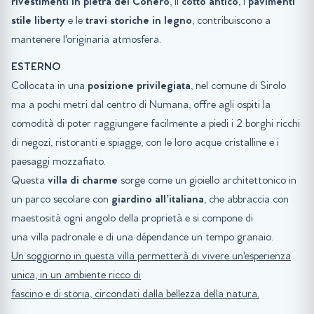
rivestimenti in pietra del Conero
, il
cotto antico
, i
pavimenti
stile liberty
e le
travi storiche in legno
, contribuiscono a
mantenere l'originaria atmosfera.
ESTERNO
Collocata in una
posizione privilegiata
, nel comune di Sirolo
ma a pochi metri dal centro di Numana, offre agli ospiti la
comodità di poter raggiungere facilmente a piedi i 2 borghi ricchi
di negozi, ristoranti e spiagge, con le loro acque cristalline e i
paesaggi mozzafiato.
Questa
villa di charme
sorge come un gioiello architettonico in
un parco secolare con
giardino all’italiana
, che abbraccia con
maestosità ogni angolo della proprietà e si compone di
una villa padronale e di una dépendance un tempo granaio.
Un soggiorno in questa villa permetterà di vivere un'esperienza
unica, in un ambiente ricco di
fascino e di storia, circondati dalla bellezza della natura.