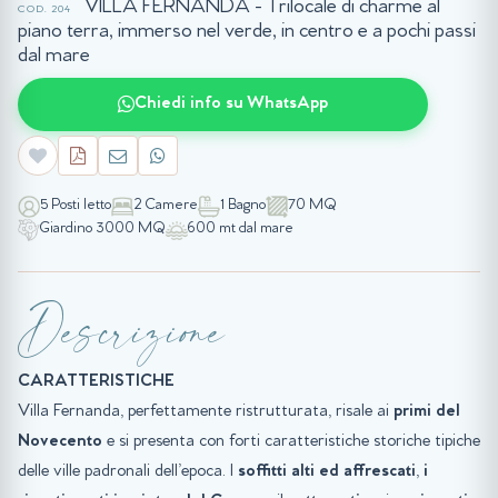
VILLA FERNANDA - Trilocale di charme al
COD. 204
piano terra, immerso nel verde, in centro e a pochi passi
dal mare
Chiedi info su WhatsApp
5 Posti letto
2 Camere
1 Bagno
70 MQ
Giardino 3000 MQ
600 mt dal mare
Descrizione
CARATTERISTICHE
Villa Fernanda, perfettamente ristrutturata, risale ai
primi del
Novecento
e si presenta con forti caratteristiche storiche tipiche
delle ville padronali dell’epoca. I
soffitti alti ed affrescati
,
i