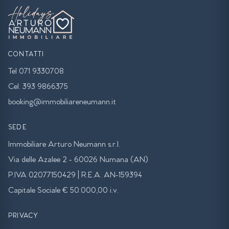
CONTATTI
Tel 071 9330708
Cel. 393 9866375
booking@immobiliareneumann.it
SEDE
Immobiliare Arturo Neumann s.r.l.
Via delle Azalee 2 - 60026 Numana (AN)
P.IVA 02077150429 | R.E.A. AN-159394
Capitale Sociale € 50.000,00 i.v.
PRIVACY