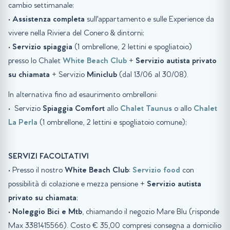
cambio settimanale;
•
Assistenza completa
sull'appartamento e sulle Experience da
vivere nella Riviera del Conero & dintorni;
•
Servizio spiaggia
(1 ombrellone, 2 lettini e spogliatoio)
presso lo Chalet
White Beach Club
+
Servizio autista privato
su chiamata
+ Servizio
Miniclub
(dal 13/06 al 30/08).
In alternativa fino ad esaurimento ombrelloni:
• Servizio
Spiaggia
Comfort
allo
Chalet Taunus
o allo
Chalet
La Perla
(1 ombrellone, 2 lettini e spogliatoio comune);
SERVIZI FACOLTATIVI
• Presso il nostro
White Beach Club
:
Servizio food
con
possibilità di colazione e mezza pensione +
Servizio autista
privato su chiamata
;
•
Noleggio Bici e Mtb
, chiamando il negozio Mare Blu (risponde
Max 3381415566). Costo € 35,00 compresi consegna a domicilio