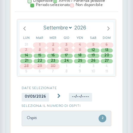
Disponibile
Arrivo / Partenza possibile
Periodo selezionato
Non disponibile
LUN
MAR
MER
GIO
VEN
SAB
DOM
31
1
2
3
4
5
6
7
8
9
10
11
12
13
14
15
16
17
18
19
20
21
22
23
24
25
26
27
28
29
30
1
2
3
4
5
6
7
8
9
10
11
DATE SELEZIONATE
01/05/2026
--/--/----
SELEZIONA IL NUMERO DI OSPITI
Ospiti
2