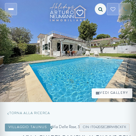
VEDI GALLERY
TORNA ALLA RICERCA
Via Delle Rose, 3
VILLAGGIO TAUNUS
CIN: IT042032C28RWBCKFK