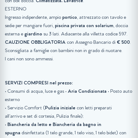
con box doccia.
Climatizzata.
Lavatrice
.
ESTERNO
Ingresso indipendente, ampio
portico
, attrezzato con tavolo e
sedie per mangiare fuori,
piscina privata con solarium
, doccia
esterna e
giardino
su 3 lati. Adiacente alla villetta codice 597.
CAUZIONE OBBLIGATORIA
con Assegno Bancario di
€ 500
.
Sconsigliata a famiglie con bambini non in grado di nuotare.
I cani non sono ammessi.
SERVIZI COMPRESI nel prezzo:
• Consumi di acqua, luce e gas •
Aria Condizionata
• Posto auto
esterno
• Servizio Comfort (
Pulizia iniziale
con letti preparati
all’arrivo e set di cortesia, Pulizia finale);
•
Biancheria da letto e Biancheria da bagno in
spugna
disinfettata (1 telo grande, 1 telo viso, 1 telo bidet) con