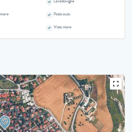
Lavastoviglie
l mare
Posto auto
Vista mare