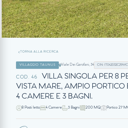
TORNA ALLA RICERCA
Viale Dei Garofani, 34
VILLAGGIO TAUNUS
CIN: IT042032C29WC
VILLA SINGOLA PER 8 
COD. 46
VISTA MARE, AMPIO PORTICO E
4 CAMERE E 3 BAGNI.
8 Posti letto
4 Camere
3 Bagni
200 MQ
Portico 27 