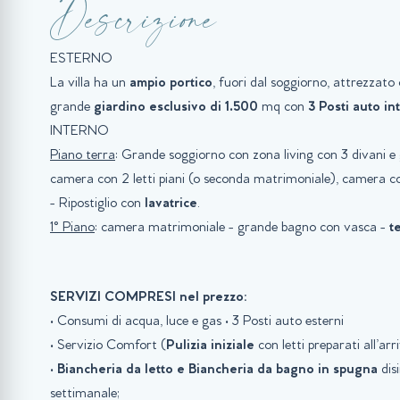
Descrizione
ESTERNO
La villa ha un
ampio portico
, fuori dal soggiorno, attrezzato
grande
giardino esclusivo di 1.500
mq con
3 Posti auto in
INTERNO
Piano terra
: Grande soggiorno con zona living con 3 divani 
camera con 2 letti piani (o seconda matrimoniale), camera con
- Ripostiglio con
lavatrice
.
1° Piano
: camera matrimoniale - grande bagno con vasca -
t
SERVIZI COMPRESI nel prezzo:
• Consumi di acqua, luce e gas • 3 Posti auto esterni
• Servizio Comfort (
Pulizia iniziale
con letti preparati all’arri
•
Biancheria da letto e Biancheria da bagno in spugna
disi
settimanale;