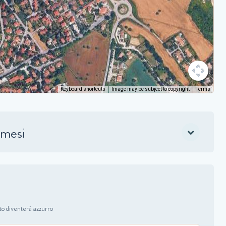
Keyboard shortcuts
Image may be subject to copyright
Terms
 mesi
nato diventerà azzurro