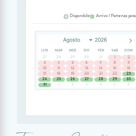
Disponibile
Arrivo / Partenza poss
LUN
MAR
MER
GIO
VEN
SAB
DOM
27
28
29
30
31
1
2
3
4
5
6
7
8
9
10
11
12
13
14
15
16
17
18
19
20
21
22
23
24
25
26
27
28
29
30
31
1
2
3
4
5
6