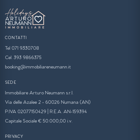
CONTATTI
Tel 071 9330708
Cel. 393 9866375
booking@immobiliareneumann.it
SEDE
Immobiliare Arturo Neumann s.r.l.
Via delle Azalee 2 - 60026 Numana (AN)
P.IVA 02077150429 | R.E.A. AN-159394
Capitale Sociale € 50.000,00 i.v.
PRIVACY