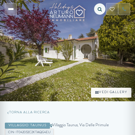
VEDI GALLERY
TORNA ALLA RICERCA
Villaggio Taunus, Via Delle Primule
VILLAGGIO TAUNUS
CIN: IT042032C2KTAQG4EU