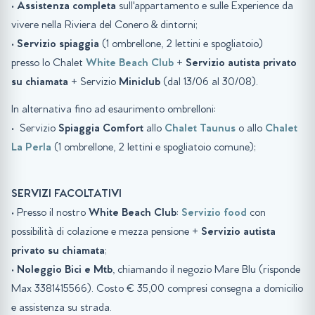
•
Assistenza completa
sull'appartamento e sulle Experience da
vivere nella Riviera del Conero & dintorni;
•
Servizio spiaggia
(1 ombrellone, 2 lettini e spogliatoio)
presso lo Chalet
White Beach Club
+
Servizio autista privato
su chiamata
+ Servizio
Miniclub
(dal 13/06 al 30/08).
In alternativa fino ad esaurimento ombrelloni:
• Servizio
Spiaggia
Comfort
allo
Chalet Taunus
o allo
Chalet
La Perla
(1 ombrellone, 2 lettini e spogliatoio comune);
SERVIZI FACOLTATIVI
• Presso il nostro
White Beach Club
:
Servizio food
con
possibilità di colazione e mezza pensione +
Servizio autista
privato su chiamata
;
•
Noleggio Bici e Mtb
, chiamando il negozio Mare Blu (risponde
Max 3381415566). Costo € 35,00 compresi consegna a domicilio
e assistenza su strada.