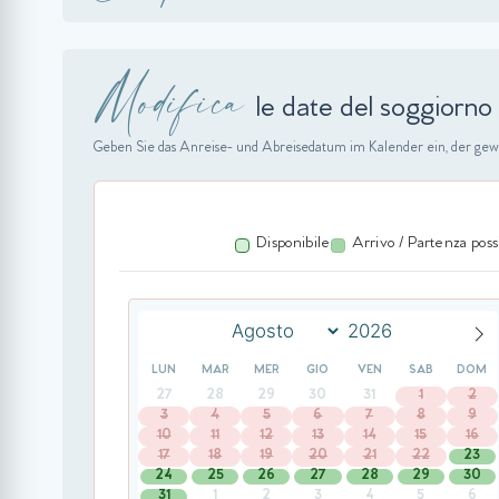
Modifica
le date del soggiorno
Geben Sie das Anreise- und Abreisedatum im Kalender ein, der gew
Disponibile
Arrivo / Partenza poss
LUN
MAR
MER
GIO
VEN
SAB
DOM
27
28
29
30
31
1
2
3
4
5
6
7
8
9
10
11
12
13
14
15
16
17
18
19
20
21
22
23
24
25
26
27
28
29
30
31
1
2
3
4
5
6