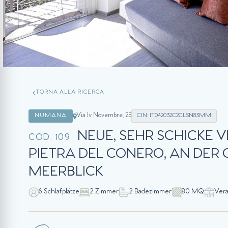
TORNA ALLA RICERCA
Via Iv Novembre, 25
NUMANA
CIN: IT042032C2CLSN83MM
NEUE, SEHR SCHICKE
COD. 109
PIETRA DEL CONERO, AN DER
MEERBLICK
6 Schlafplätze
2 Zimmer
2 Badezimmer
80 MQ
Ver