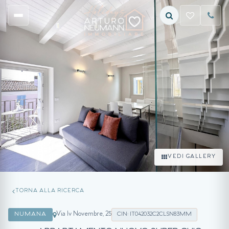
VEDI GALLERY
TORNA ALLA RICERCA
Via Iv Novembre, 25
NUMANA
CIN: IT042032C2CLSN83MM