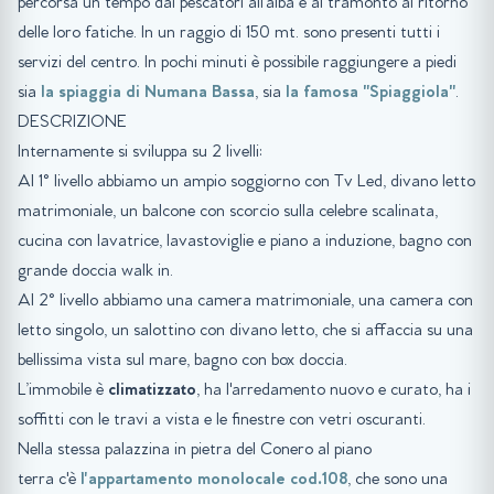
percorsa un tempo dai pescatori all'alba e al tramonto al ritorno
delle loro fatiche. In un raggio di 150 mt. sono presenti tutti i
servizi del centro. In pochi minuti è possibile raggiungere a piedi
sia
la spiaggia di Numana Bassa
, sia
la famosa "Spiaggiola"
.
DESCRIZIONE
Internamente si sviluppa su 2 livelli:
Al 1° livello abbiamo un ampio soggiorno con Tv Led, divano letto
matrimoniale, un balcone con scorcio sulla celebre scalinata,
cucina con lavatrice, lavastoviglie e piano a induzione, bagno con
grande doccia walk in.
Al 2° livello abbiamo una camera matrimoniale, una camera con
letto singolo, un salottino con divano letto, che si affaccia su una
bellissima vista sul mare, bagno con box doccia.
L’immobile è
climatizzato
, ha l'arredamento nuovo e curato, ha i
soffitti con le travi a vista e le finestre con vetri oscuranti.
Nella stessa palazzina in pietra del Conero al piano
terra c'è
l'appartamento monolocale cod.108
, che sono una