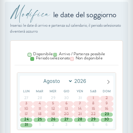
Modifica
le date del soggiorno
Inserisci le date di arrivo e partenza sul calendario, il periodo selezionato
diventerà azzurro
Disponibile
Arrivo / Partenza possibile
Periodo selezionato
Non disponibile
LUN
MAR
MER
GIO
VEN
SAB
DOM
27
28
29
30
31
1
2
3
4
5
6
7
8
9
10
11
12
13
14
15
16
17
18
19
20
21
22
23
24
25
26
27
28
29
30
31
1
2
3
4
5
6