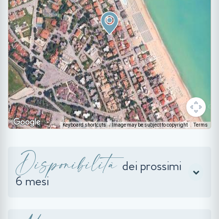
Keyboard shortcuts
Image may be subject to copyright
Terms
Disponibilità
dei prossimi
6 mesi