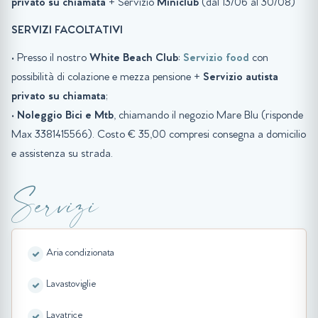
privato su chiamata
+ Servizio
Miniclub
(dal 13/06 al 30/08)
SERVIZI FACOLTATIVI
• Presso il nostro
White Beach Club
:
Servizio food
con
possibilità di colazione e mezza pensione +
Servizio autista
privato su chiamata
;
•
Noleggio Bici e Mtb
, chiamando il negozio Mare Blu (risponde
Max 3381415566). Costo € 35,00 compresi consegna a domicilio
e assistenza su strada.
Servizi
Aria condizionata
Lavastoviglie
Lavatrice