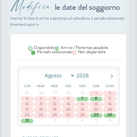
Modifica
le date del soggiorno
Inserisci le date di arrivo e partenza sul calendario, il periodo selezionato
diventerà azzurro
Disponibile
Arrivo / Partenza possibile
Periodo selezionato
Non disponibile
LUN
MAR
MER
GIO
VEN
SAB
DOM
27
28
29
30
31
1
2
3
4
5
6
7
8
9
10
11
12
13
14
15
16
17
18
19
20
21
22
23
24
25
26
27
28
29
30
31
1
2
3
4
5
6