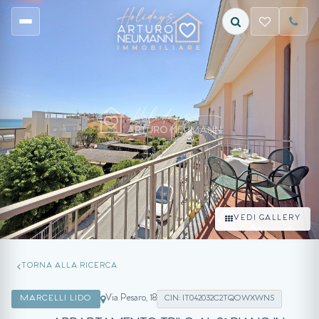
VEDI GALLERY
TORNA ALLA RICERCA
Via Pesaro, 18
MARCELLI LIDO
CIN: IT042032C2TQOWXWNS