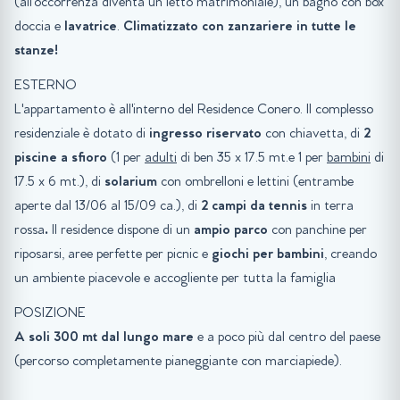
(all'occorrenza diventa un letto matrimoniale), un bagno con box
doccia e
lavatrice
.
Climatizzato con zanzariere in tutte le
stanze!
ESTERNO
L'appartamento è all'interno del Residence Conero. Il complesso
residenziale è dotato di
ingresso riservato
con chiavetta, di
2
piscine a sfioro
(1 per
adulti
di ben 35 x 17.5 mt.e 1 per
bambini
di
17.5 x 6 mt.), di
solarium
con ombrelloni e lettini (entrambe
aperte dal 13/06 al 15/09 ca.), di
2 campi da tennis
in terra
rossa
.
Il residence dispone di un
ampio parco
con panchine per
riposarsi, aree perfette per picnic e
giochi per bambini
, creando
un ambiente piacevole e accogliente per tutta la famiglia
POSIZIONE
A soli 300 mt dal lungo mare
e a poco più dal centro del paese
(percorso completamente pianeggiante con marciapiede).