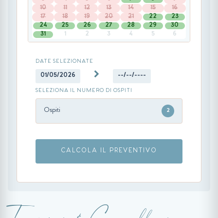
10
11
12
13
14
15
16
17
18
19
20
21
22
23
24
25
26
27
28
29
30
31
1
2
3
4
5
6
DATE SELEZIONATE
01/05/2026
--/--/----
SELEZIONA IL NUMERO DI OSPITI
Ospiti
2
CALCOLA IL PREVENTIVO