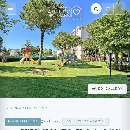
VEDI GALLERY
TORNA ALLA RICERCA
Via Loreto, 5
MARCELLI LIDO
CIN: IT042032C2FZWIXG45