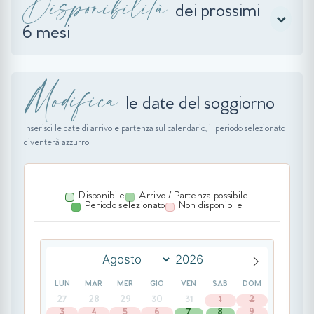
Disponibilità
dei prossimi
6 mesi
Modifica
le date del soggiorno
Inserisci le date di arrivo e partenza sul calendario, il periodo selezionato
diventerà azzurro
Disponibile
Arrivo / Partenza possibile
Periodo selezionato
Non disponibile
LUN
MAR
MER
GIO
VEN
SAB
DOM
27
28
29
30
31
1
2
3
4
5
6
7
8
9