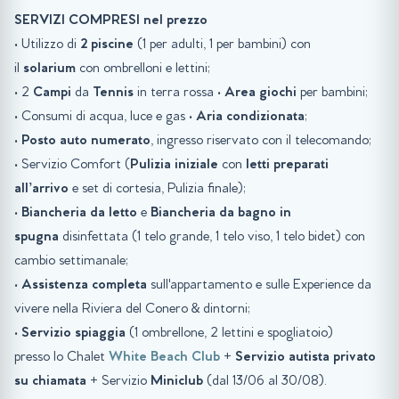
SERVIZI COMPRESI nel prezzo
• Utilizzo di
2 piscine
(1 per adulti, 1 per bambini) con
il
solarium
con ombrelloni e lettini;
• 2
Campi
da
Tennis
in terra rossa
•
Area giochi
per bambini;
• Consumi di acqua, luce e gas •
Aria condizionata
;
•
Posto auto numerato
, ingresso riservato con il telecomando;
• Servizio Comfort (
Pulizia iniziale
con
letti preparati
all’arrivo
e set di cortesia, Pulizia finale);
•
Biancheria da letto
e
Biancheria da bagno in
spugna
disinfettata (1 telo grande, 1 telo viso, 1 telo bidet) con
cambio settimanale;
•
Assistenza completa
sull'appartamento e sulle Experience da
vivere nella Riviera del Conero & dintorni;
•
Servizio
spiaggia
(1 ombrellone, 2 lettini e spogliatoio)
presso lo Chalet
White Beach Club
+
Servizio autista privato
su chiamata
+ Servizio
Miniclub
(dal 13/06 al 30/08).