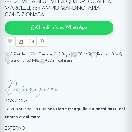
VILLA BLU - VILLA QUADRILOCALE A
COD. 142
MARCELLI, con AMPIO GIARDINO, ARIA
CONDIZIONATA
Chiedi info su WhatsApp
6 Posti letto
3 Camere
2 Bagni
120 MQ
Portico 30 MQ
Giardino 150 MQ
450 mt dal mare
Descrizione
POSIZIONE
La villa si trova in una
posizione tranquilla
e
a pochi passi dal
centro e dal mare
.
ESTERNO