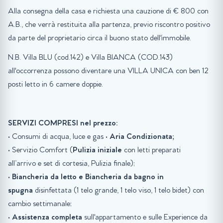
Alla consegna della casa e richiesta una cauzione di € 800 con
A.B., che verrà restituita alla partenza, previo riscontro positivo
da parte del proprietario circa il buono stato dell'immobile.
N.B. Villa BLU (cod.142) e Villa BIANCA (COD.143)
all'occorrenza possono diventare una VILLA UNICA con ben 12
posti letto in 6 camere doppie.
SERVIZI COMPRESI nel prezzo:
• Consumi di acqua, luce e gas •
Aria Condizionata
;
• Servizio Comfort (
Pulizia iniziale
con letti preparati
all’arrivo e set di cortesia, Pulizia finale);
•
Biancheria da letto e Biancheria da bagno in
spugna
disinfettata (1 telo grande, 1 telo viso, 1 telo bidet) con
cambio settimanale;
•
Assistenza completa
sull'appartamento e sulle Experience da