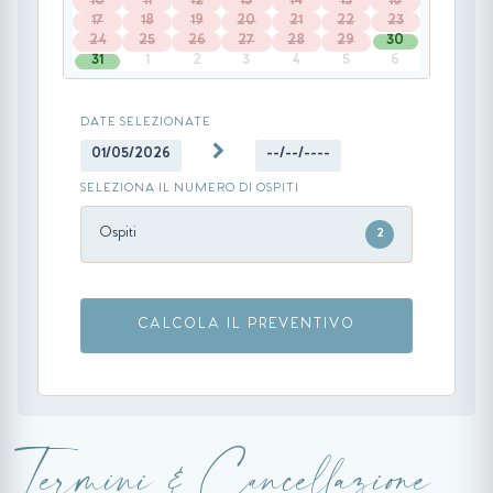
10
11
12
13
14
15
16
17
18
19
20
21
22
23
24
25
26
27
28
29
30
31
1
2
3
4
5
6
DATE SELEZIONATE
01/05/2026
--/--/----
SELEZIONA IL NUMERO DI OSPITI
Ospiti
2
CALCOLA IL PREVENTIVO
Termini & Cancellazione