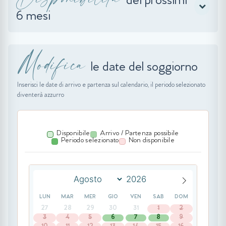
dei prossimi
6 mesi
Modifica
le date del soggiorno
Inserisci le date di arrivo e partenza sul calendario, il periodo selezionato
diventerà azzurro
Disponibile
Arrivo / Partenza possibile
Periodo selezionato
Non disponibile
LUN
MAR
MER
GIO
VEN
SAB
DOM
27
28
29
30
31
1
2
3
4
5
6
7
8
9