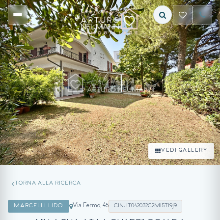
VEDI GALLERY
TORNA ALLA RICERCA
Via Fermo, 45
MARCELLI LIDO
CIN: IT042032C2MI5TI9J9