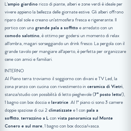
L'
ampio giardino
ricco di piante, alberi e zone verdi è ideale per
vivere appieno la bellezza delle giornate estive. Gli alberi offrono
riparo dal sole e creano un'atmosfera fresca e rigenerante. Il
portico con una
grande pala a soffitto
e arredato con un
comodo salottino
, è ottimo per godersi un momento di relax
all'ombra, magari sorseggiando un drink fresco. La pergola con il
grande tavolo per mangiare all'aperto, è perfetta per organizzare
cene con amici e familiari.
INTERNO
Al Piano terra troviamo: il soggiorno con divani e TV Led, la
zona pranzo con cucina con rivestimento in
ceramica di Vietri
,
stanza/studio con possibilità di letto pieghevole (
7° posto letto
!),
1 bagno con box doccia e
lavatrice
. Al 1° piano ci sono 3 camere
doppie spaziose di cui 2
climatizzate
e 1 con
pala a
soffitto
,
terrazzino a L
con
vista panoramica sul Monte
Conero e sul mare
, 1 bagno con box doccia/vasca.